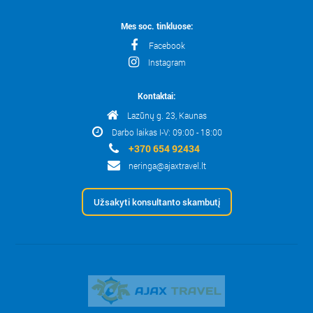
Mes soc. tinkluose:
Facebook
Instagram
Kontaktai:
Lazūnų g. 23, Kaunas
Darbo laikas I-V: 09:00 - 18:00
+370 654 92434
neringa@ajaxtravel.lt
Užsakyti konsultanto skambutį