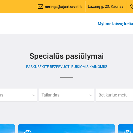
neringa@ajaxtravel.lt
Lazūnų g. 23, Kaunas
Mylime laisvę kelia
Specialūs pasiūlymai
PASKUBĖKITE REZERVUOTI PUIKIOMIS KAINOMIS!
aus
Tailandas
Bet kuriuo metu