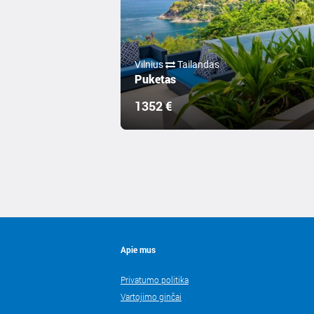
Vilnius
Tailandas
Puketas
1352 €
Apie mus
Privatumo politika
Vartojimo ginčai