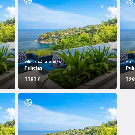
Vilnius
Tailandas
Viln
Puketas
Puk
1181 €
129