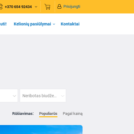
+370 654 92434
Prisijungti
uti!
Kelionių pasiūlymai
Kontaktai
Neribotas biudžetas
Rūšiavimas:
Populiarūs
Pagal kainą