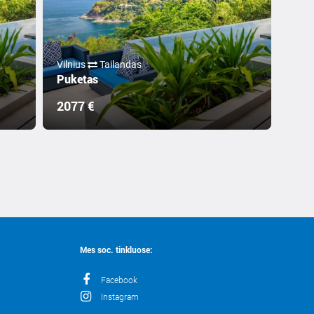
Vilnius
Tailandas
Puketas
2077 €
Mes soc. tinkluose:
Facebook
Instagram