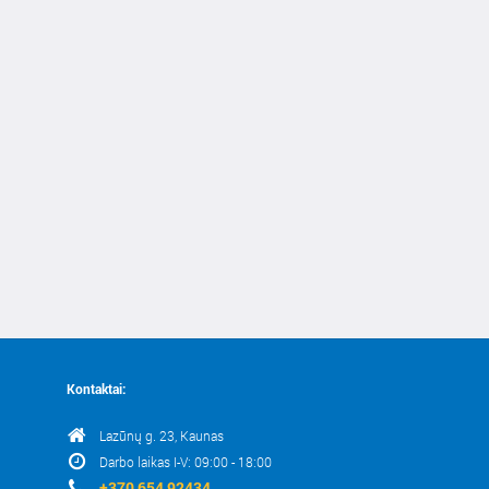
Kontaktai:
Lazūnų g. 23, Kaunas
Darbo laikas I-V: 09:00 - 18:00
+370 654 92434