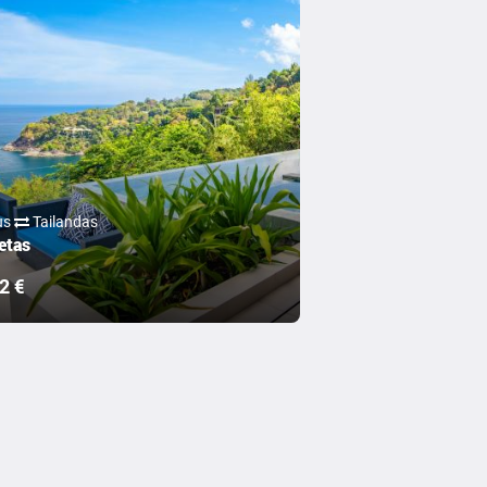
ius
Tailandas
etas
2 €