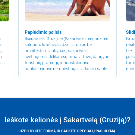
Paplūdimio poilsis
Slid
s
Ilsėdamiesi Gruzijoje (Sakartvele) mėgaukitės
Gruz
ai
kalnuotu kraštovaizdžiu, istorijos bei
rasit
s,
architektūros lobynais, sakartvelų
tiek
u
svetingumu, delikatesų pilna virtuve, daugybe
jauk
ais
turistinių pramogų ir nuostabiuose
turt
paplūdimiuose nerūpestingai šildančia saule...
nuos
Ieškote kelionės į Sakartvelą (Gruziją)?
UŽPILDYKITE FORMĄ IR GAUKITE SPECIALŲ PASIŪLYMĄ