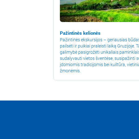
Pažintinės kelionės
Pažintinės ekskursijos – geriausias būda
pailsėti ir puikiai praleisti laiką Gruzijoje. T
galimybė pasigrožėti unikaliais paminklai
sudalyvauti vietos šventėse, susipažinti s
įdomiomis tradicijomis bei kuiltūra, vietini
žmonėmis.