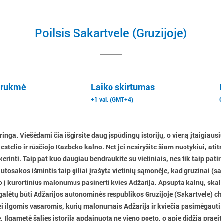
Poilsis Sakartvele (Gruzijoje)
trukmė
Laiko skirtumas
+1 val. (GMT+4)
karinga. Viešėdami čia išgirsite daug įspūdingų istorijų, o vieną įtaigia
estelio ir rūsčiojo Kazbeko kalno. Net jei nesiryšite šiam nuotykiui, atitr
a kerinti. Taip pat kuo daugiau bendraukite su vietiniais, nes tik taip pat
utosakos išmintis taip giliai įrašyta vietinių sąmonėje, kad gruzinai (sak
o į kurortinius malonumus pasinerti kvies Adžarija. Apsupta kalnų, skal
galėtų būti Adžarijos autonominės respublikos Gruzijoje (Sakartvele) c
u bei ilgomis vasaromis, kurių malonumais Adžarija ir kviečia pasimėgau
 Ilgametė šalies istorija apdainuota ne vieno poeto, o apie didžią praeitį