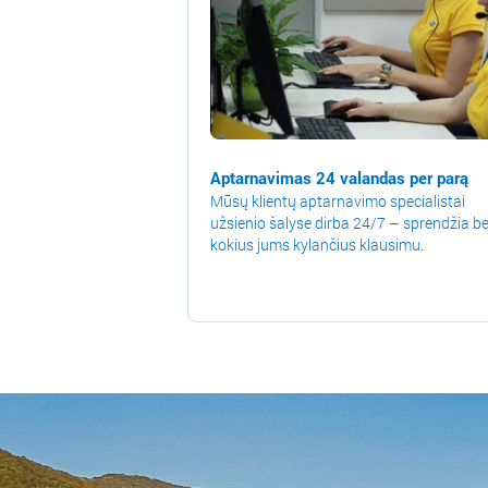
Aptarnavimas 24 valandas per parą
Mūsų klientų aptarnavimo specialistai
užsienio šalyse dirba 24/7 – sprendžia be
kokius jums kylančius klausimu.