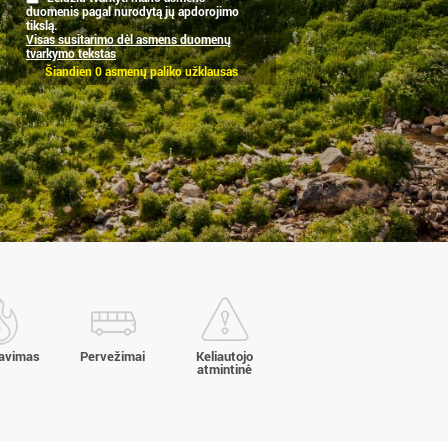
duomenis pagal nurodytą jų apdorojimo
tikslą.
Visas susitarimo dėl asmens duomenų
tvarkymo tekstas
Šiandien 0 asmenų paliko užklausas
davimas
Pervežimai
Keliautojo
atmintinė