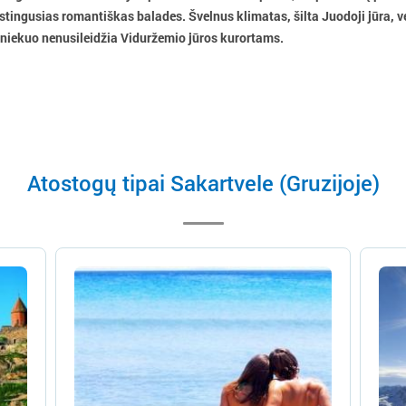
tingusias romantiškas balades. Švelnus klimatas, šilta Juodoji jūra, ve
) niekuo nenusileidžia Viduržemio jūros kurortаms.
Atostogų tipai Sakartvele (Gruzijoje)