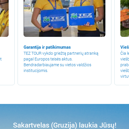
Garantija ir patikimumas
Vieš
TEZ TOUR vykdo griežtą partnerių atranką
Čia l
t
pagal Europos teisės aktus.
viešb
Bendradarbiaujame su vietos valdžios
prab
institucijomis.
vieš
virtu
Sakartvelas (Gruzija) laukia Jūsų!