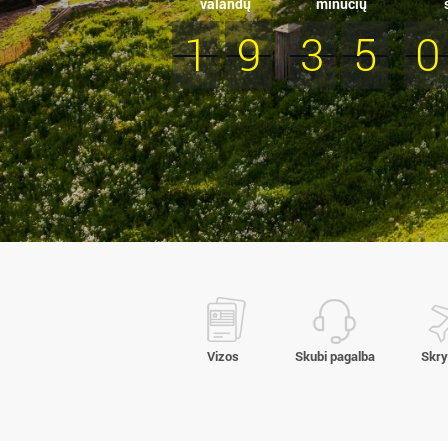
valandų
minučių
1
9
3
5
0
Vizos
Skubi pagalba
Skry