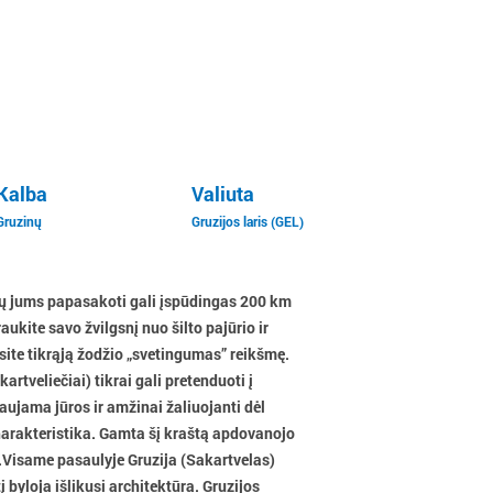
Kalba
Valiuta
Gruzinų
Gruzijos laris (GEL)
usių jums papasakoti gali įspūdingas 200 km
aukite savo žvilgsnį nuo šilto pajūrio ir
irsite tikrąją žodžio „svetingumas” reikšmę.
artveliečiai) tikrai gali pretenduoti į
aujama jūros ir amžinai žaliuojanti dėl
harakteristika. Gamta šį kraštą apdovanojo
ti.Visame pasaulyje Gruzija (Sakartvelas)
 byloja išlikusi architektūra. Gruzijos