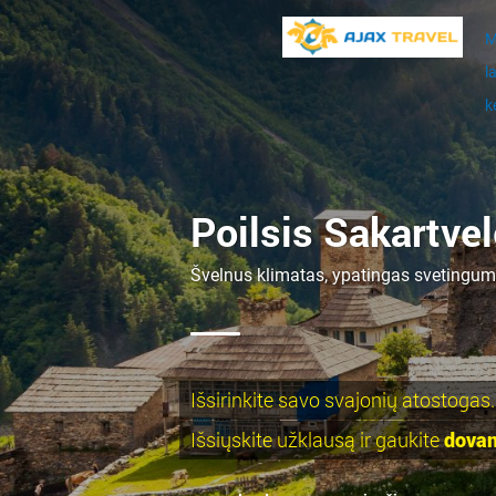
M
l
k
Poilsis Sakartvel
Švelnus klimatas, ypatingas svetingumas
Išsirinkite savo svajonių atostogas
Išsiųskite užklausą ir gaukite
dova