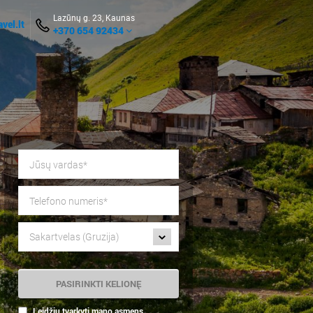
Lazūnų g. 23, Kaunas
vel.lt
+370 654 92434
Sakartvelas (Gruzija)
Leidžiu tvarkyti mano asmens