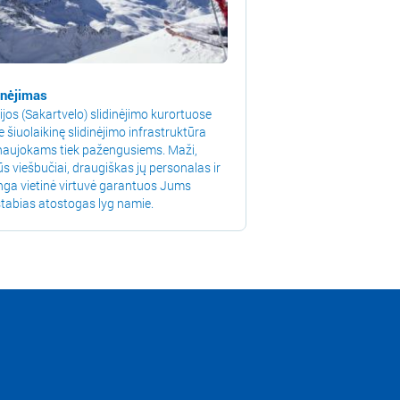
inėjimas
ijos (Sakartvelo) slidinėjimo kurortuose
e šiuolaikinę slidinėjimo infrastruktūra
 naujokams tiek pažengusiems. Maži,
ūs viešbučiai, draugiškas jų personalas ir
inga vietinė virtuvė garantuos Jums
tabias atostogas lyg namie.