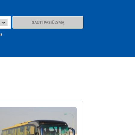
artvelas (Gruzija)
as