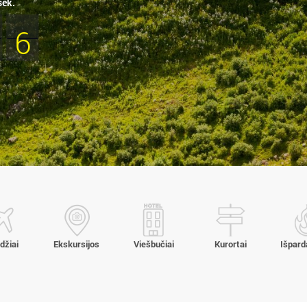
sek.
3
4
džiai
Ekskursijos
Viešbučiai
Kurortai
Išpar