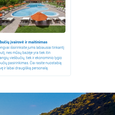
bučių įvairovė ir maitinimas
engvai išsirinksite jums labiausiai tinkantį
utį, nes mūsų bazėje yra tiek itin
angių viešbučių, tiek ir ekonominio lygio
bučių pasirinkimas. Čia rasite nuostabią
vę ir labai draugišką personalą.