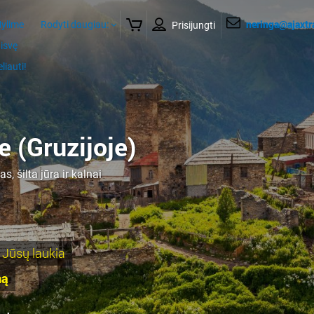
neringa@ajaxtra
ylime
Rodyti daugiau:
Prisijungti
aisvę
eliauti!
e (Gruzijoje)
, šilta jūra ir kalnai
. Jūsų laukia
ną