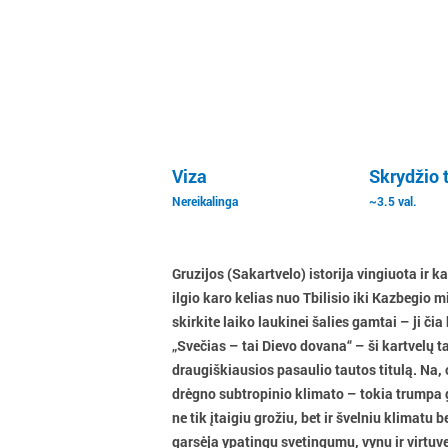
Viza
Skrydžio 
Nereikalinga
~3.5 val.
Gruzijos (Sakartvelo) istorija vingiuota ir 
ilgio karo kelias nuo Tbilisio iki Kazbegio mi
skirkite laiko laukinei šalies gamtai – ji či
„Svečias – tai Dievo dovana“ – ši kartvelų ta
draugiškiausios pasaulio tautos titulą. Na, 
drėgno subtropinio klimato – tokia trumpa 
ne tik įtaigiu grožiu, bet ir švelniu klimat
garsėja ypatingu svetingumu, vynu ir virtuve.