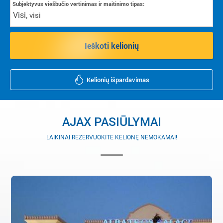
Subjektyvus viešbučio vertinimas ir maitinimo tipas:
Visi
,
visi
Ieškoti kelionių
Kelionių išpardavimas
AJAX PASIŪLYMAI
LAIKINAI REZERVUOKITE KELIONĘ NEMOKAMAI!