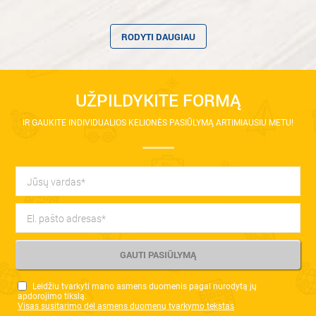
RODYTI DAUGIAU
UŽPILDYKITE FORMĄ
IR GAUKITE INDIVIDUALIOS KELIONĖS PASIŪLYMĄ ARTIMIAUSIU METU!
Leidžiu tvarkyti mano asmens duomenis pagal nurodytą jų
apdorojimo tikslą.
Visas susitarimo dėl asmens duomenų tvarkymo tekstas