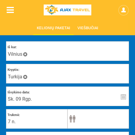
KELIONIŲ PAKETAI
VIEŠBUČIAI
Iš kur:
Vilnius
Kryptis:
Turkija
Išvykimo data:
Trukmė:
7 n.