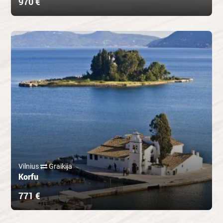
970 €
Vilnius
Graikija
Korfu
771 €