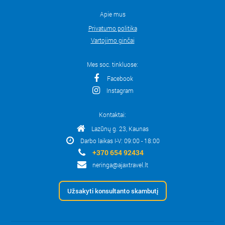
Apie mus
Privatumo politika
Vartojimo ginčai
Mes soc. tinkluose:
Facebook
Instagram
Kontaktai:
Lazūnų g. 23, Kaunas
Darbo laikas I-V: 09:00 - 18:00
+370 654 92434
neringa@ajaxtravel.lt
Užsakyti konsultanto skambutį