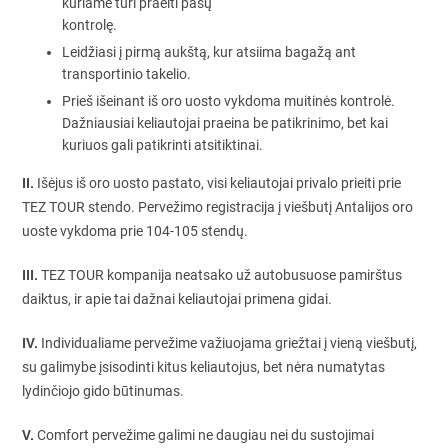
kuriame turi praeiti pasų
kontrolę.
Leidžiasi į pirmą aukštą, kur atsiima bagažą ant
transportinio takelio.
Prieš išeinant iš oro uosto vykdoma muitinės kontrolė.
Dažniausiai keliautojai praeina be patikrinimo, bet kai
kuriuos gali patikrinti atsitiktinai.
II.
Išėjus iš oro uosto pastato, visi keliautojai privalo prieiti prie
TEZ TOUR stendo. Pervežimo registracija į viešbutį Antalijos oro
uoste vykdoma prie 104-105 stendų.
III.
TEZ TOUR kompanija neatsako už autobusuose pamirštus
daiktus, ir apie tai dažnai keliautojai primena gidai.
IV.
Individualiame pervežime važiuojama griežtai į vieną viešbutį,
su galimybe įsisodinti kitus keliautojus, bet nėra numatytas
lydinčiojo gido būtinumas.
V.
Comfort pervežime galimi ne daugiau nei du sustojimai