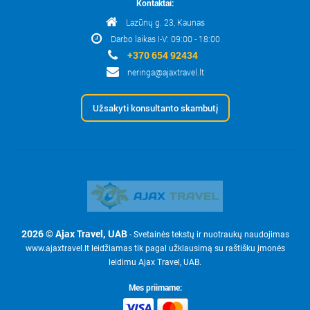
Kontaktai:
Lazūnų g. 23, Kaunas
Darbo laikas I-V: 09:00 - 18:00
+370 654 92434
neringa@ajaxtravel.lt
Užsakyti konsultanto skambutį
2026 © Ajax Travel, UAB
- Svetainės tekstų ir nuotraukų naudojimas
www.ajaxtravel.lt leidžiamas tik pagal užklausimą su raštišku įmonės
leidimu Ajax Travel, UAB.
Mes priimame: