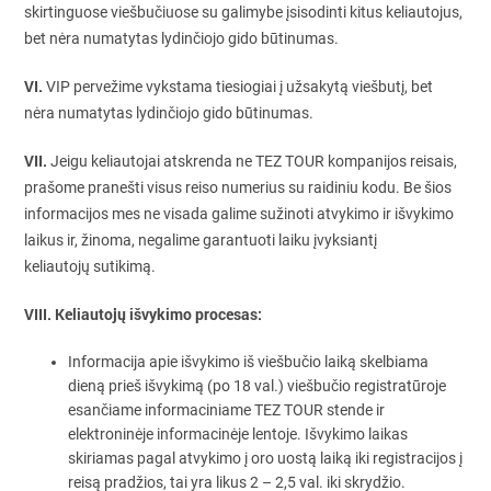
skirtinguose viešbučiuose su galimybe įsisodinti kitus keliautojus,
bet nėra numatytas lydinčiojo gido būtinumas.
VI.
VIP pervežime vykstama tiesiogiai į užsakytą viešbutį, bet
nėra numatytas lydinčiojo gido būtinumas.
VII.
Jeigu keliautojai atskrenda ne TEZ TOUR kompanijos reisais,
prašome pranešti visus reiso numerius su raidiniu kodu. Be šios
informacijos mes ne visada galime sužinoti atvykimo ir išvykimo
laikus ir, žinoma, negalime garantuoti laiku įvyksiantį
keliautojų sutikimą.
VIII. Keliautojų išvykimo procesas:
Informacija apie išvykimo iš viešbučio laiką skelbiama
dieną prieš išvykimą (po 18 val.) viešbučio registratūroje
esančiame informaciniame TEZ TOUR stende ir
elektroninėje informacinėje lentoje. Išvykimo laikas
skiriamas pagal atvykimo į oro uostą laiką iki registracijos į
reisą pradžios, tai yra likus 2 – 2,5 val. iki skrydžio.