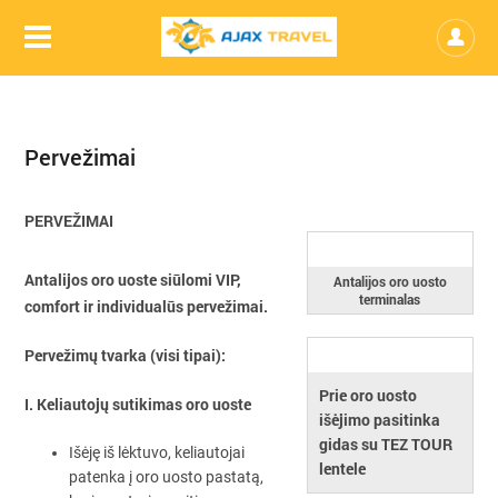
Pervežimai
PERVEŽIMAI
Antalijos oro uoste siūlomi VIP,
Antalijos oro uosto
terminalas
comfort ir individualūs pervežimai.
Pervežimų tvarka (
visi tipai):
Prie oro uosto
I. Keliautojų sutikimas oro uoste
išėjimo pasitinka
gidas su TEZ TOUR
Išėję iš lėktuvo, keliautojai
lentele
patenka į oro uosto pastatą,