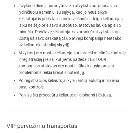
Išvykimo dieną, nurodytu laiku atvyksta autobusas su
lydinčiuoju asmeniu, su sąlyga, kad jo neužlaikys
keliautojai iš prieš tai esančio viešbučio. Jeigu keliautojas
laiku neišėjo prie savo autobuso, atstovas laukia apie 15
minučių. Pavėlavę keliautojai savarankiškai vyksta į oro
uostą už savo saskaitą (šiuo atveju kompanija neatsako
už keliautojų atgalinį skrydį).
Atvykus į oro uostą keliautojai turi praeiti muitinės kontrolę
ir registraciją į reisą, kur jiems padeda TEZ TOUR
kompanijos atstovas oro uoste. Kilus klausimams ar
problemoms reikia kreiptis būtent į jį.
Po registracijos keliautojai kyla į antrą aukštą ir praeina
pasų kontrolę.
Po visų šių procedūrų keliautojai laipinami į lėktuvą.
VIP pervežimų transportas