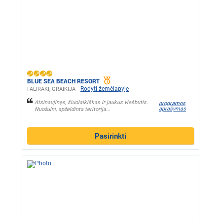
BLUE SEA BEACH RESORT
Rodyti žemėlapyje
FALIRAKI, GRAIKIJA
Atsinaujinęs, šiuolaikiškas ir jaukus viešbutis.
programos
aprašymas
Nuožulni, apželdinta teritorija...
Pasirinkti