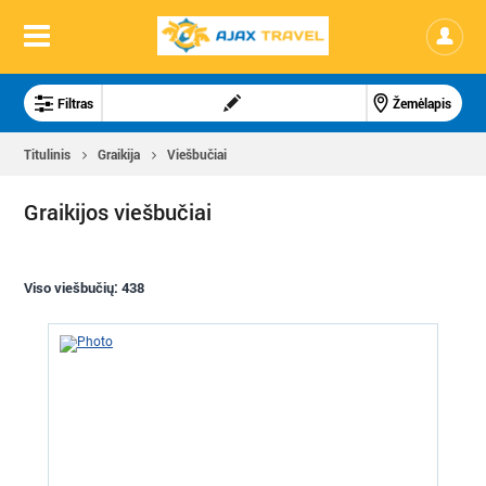
Filtras
Žemėlapis
Titulinis
Graikija
Viešbučiai
Graikijos viešbučiai
Viso viešbučių:
438