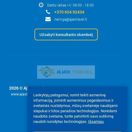
Darbo laikas I-V: 09:00 - 18:00
+370 654 92434
neringa@ajaxtravel.lt
Užsakyti konsultanto skambutį
2026 © Ajax Travel, UAB
- Svetainės tekstų ir nuotraukų naudojimas
www.ajaxtravel.lt leidžiamas tik pagal užklausimą su raštišku įmonės
Lankytojų patogumui, norint teikti asmeninę
leidimu Ajax Travel, UAB.
informaciją, įsiminti asmeninius pageidavimus ir
svetainės nustatymus, mūsų svetainėje naudojami
Mes priimame:
slapukai ir kitos panašios technologijos. Norėdami
naudotis svetaine, turite patvirtinti savo sutikimą
naudoti nurodytas technologijas.
Išsamiau