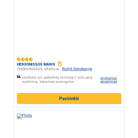
HERSONISSOS MARIS
Rodyti žemėlapyje
CHERSONISSOS, GRAIKIJA
Viešbutis turi apželdintą teritoriją ir siūlo gerą
programos
aprašymas
maitinimą. Vakariniai pramoginiai...
Pasirinkti