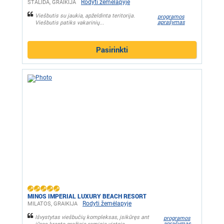
Rodyti žemėlapyje
STALIDA, GRAIKIJA
Viešbutis su jaukia, apželdinta teritorija.
programos
aprašymas
Viešbutis patiks vakarinių...
Pasirinkti
MINOS IMPERIAL LUXURY BEACH RESORT
Rodyti žemėlapyje
MILATOS, GRAIKIJA
Išvystytas viešbučių kompleksas, įsikūręs ant
programos
aprašymas