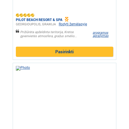
PILOT BEACH RESORT & SPA
Rodyti žemėlapyje
GEORGIOUPOLIS, GRAIKIJA
Prižiūrėta apželdinta teritorija, Kretos
programos
aprašymas
gyvenvietės atmosfera, gražus smėlio...
Pasirinkti