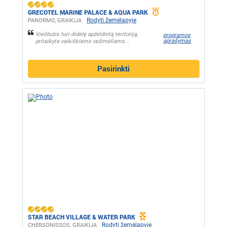
GRECOTEL MARINE PALACE & AQUA PARK
Rodyti žemėlapyje
PANORMO, GRAIKIJA
Viešbutis turi didelę apželdintą teritoriją,
programos
aprašymas
pritaikyta vaikiškiems vežimėliams...
Pasirinkti
STAR BEACH VILLAGE & WATER PARK
Rodyti žemėlapyje
CHERSONISSOS, GRAIKIJA