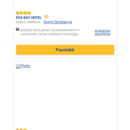
EVA BAY HOTEL
Rodyti žemėlapyje
ADELE, GRAIKIJA
Įsikūręs šalia gatvės su parduotuvėmis ir
programos
aprašymas
restoranais, tačiau viešbučio teritorijoje...
Pasirinkti