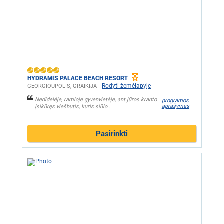
HYDRAMIS PALACE BEACH RESORT
Rodyti žemėlapyje
GEORGIOUPOLIS, GRAIKIJA
Nedidelėje, ramioje gyvenvietėje, ant jūros kranto
programos
aprašymas
įsikūręs viešbutis, kuris siūlo...
Pasirinkti