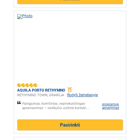
AQUILA PORTO RETHYMNO
Rodyti žemėlapyje
RETHYMNO TOWN, GRAIKIJA
Patogumas, komfortas, nepriekaištingas
programos
aprašymas
aptarnavimas – viešbučio vizitinė kortelė....
Pasirinkti