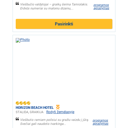
Viešbučio valdytojai – graikų šeima Tamiolakis.
programos
aprašymas
Erdvūs numeriai su maloniu dizainu,...
Pasirinkti
HORIZON BEACH HOTEL
Rodyti žemėlapyje
STALIDA, GRAIKIJA
Viešbutis ramiam poilsiui su gražiu vaizdu į jūrą.
programos
aprašymas
Svečiai gali naudotis tvarkinga...