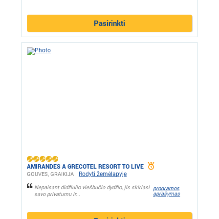
Pasirinkti
AMIRANDES A GRECOTEL RESORT TO LIVE
Rodyti žemėlapyje
GOUVES, GRAIKIJA
Nepaisant didžiulio viešbučio dydžio, jis skiriasi
programos
aprašymas
savo privatumu ir...