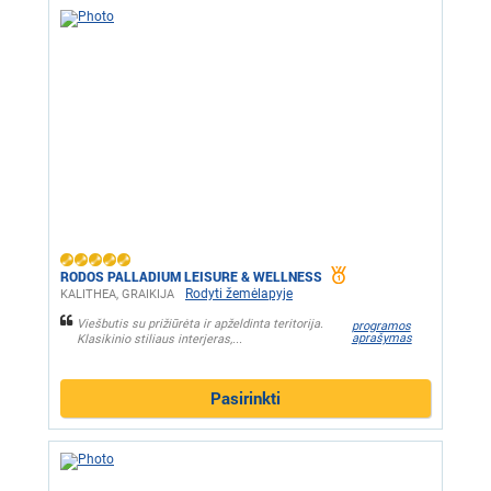
RODOS PALLADIUM LEISURE & WELLNESS
Rodyti žemėlapyje
KALITHEA, GRAIKIJA
Viešbutis su prižiūrėta ir apželdinta teritorija.
programos
aprašymas
Klasikinio stiliaus interjeras,...
Pasirinkti