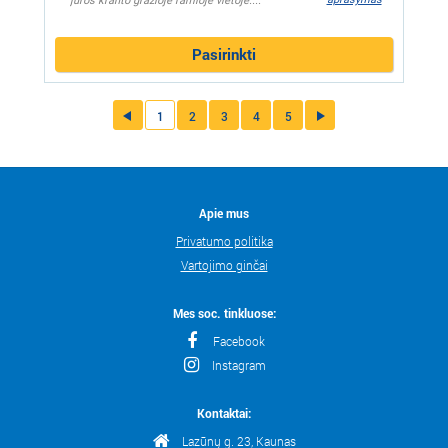
jūros kranto gražioje ramioje vietoje....
Pasirinkti
1
2
3
4
5
Apie mus
Privatumo politika
Vartojimo ginčai
Mes soc. tinkluose:
Facebook
Instagram
Kontaktai:
Lazūnų g. 23, Kaunas