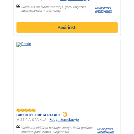
Viešbutis su didele teritorija, gerai išvystyta
programos
aprašymas
infrastruktūra ir visą dieną...
Pasirinkti
GRECOTEL CRETA PALACE
Rodyti žemėlapyje
MISSIRIA, GRAIKIJA
Viešbutis įsikūręs puikioje vietoje, šalia gražaus
programos
aprašymas
smėlėto paplūdimio. Elegantiški...