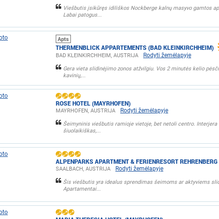
Viešbutis įsikūręs idiliškos Nockberge kalnų masyvo gamtos ap
Labai patogus...
Apts
THERMENBLICK APPARTEMENTS (BAD KLEINKIRCHHEIM)
Rodyti žemėlapyje
BAD KLEINKIRCHHEIM, AUSTRIJA
Gera vieta slidinėjimo zonos atžvilgiu. Vos 2 minutės kelio pėsč
kavinių,...
ROSE HOTEL (MAYRHOFEN)
Rodyti žemėlapyje
MAYRHOFEN, AUSTRIJA
Šeimyninis viešbutis ramioje vietoje, bet netoli centro. Interjera
šiuolaikiškas,...
ALPENPARKS APARTMENT & FERIENRESORT REHRENBERG 
Rodyti žemėlapyje
SAALBACH, AUSTRIJA
Šis viešbutis yra idealus sprendimas šeimoms ar aktyviems sli
Apartamentai...