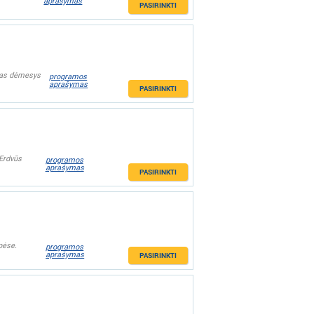
aprašymas
PASIRINKTI
ngas dėmesys
programos
aprašymas
PASIRINKTI
 Erdvūs
programos
aprašymas
PASIRINKTI
pėse.
programos
aprašymas
PASIRINKTI