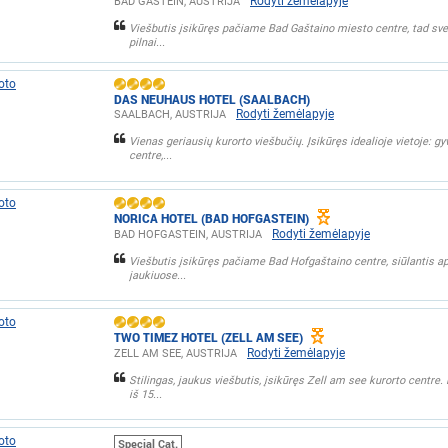
Rodyti žemėlapyje
BAD GASTEIN, AUSTRIJA
Viešbutis įsikūręs pačiame Bad Gaštaino miesto centre, tad sve
pilnai...
DAS NEUHAUS HOTEL (SAALBACH)
Rodyti žemėlapyje
SAALBACH, AUSTRIJA
Vienas geriausių kurorto viešbučių. Įsikūręs idealioje vietoje: g
centre,...
NORICA HOTEL (BAD HOFGASTEIN)
Rodyti žemėlapyje
BAD HOFGASTEIN, AUSTRIJA
Viešbutis įsikūręs pačiame Bad Hofgaštaino centre, siūlantis 
jaukiuose...
TWO TIMEZ HOTEL (ZELL AM SEE)
Rodyti žemėlapyje
ZELL AM SEE, AUSTRIJA
Stilingas, jaukus viešbutis, įsikūręs Zell am see kurorto centre.
iš 15...
Special Cat.