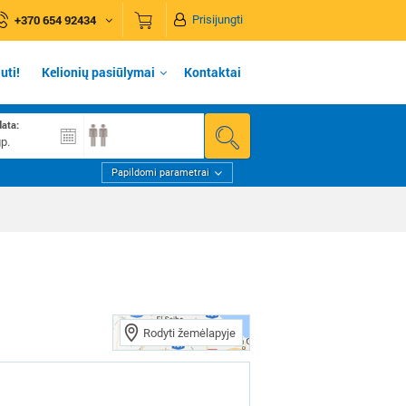
+370 654 92434
Prisijungti
uti!
Kelionių pasiūlymai
Kontaktai
data:
Papildomi parametrai
Rodyti žemėlapyje