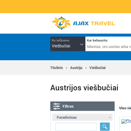
Ko ieškome:
Kur keliausite:
Viešbučiai
Titulinis
Austrija
Viešbučiai
Austrijos viešbučiai
Filtras
Viso v
Pavadinimas