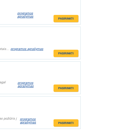
programos
aprašymas
PASIRINKTI
tais...
programos aprašymas
PASIRINKTI
agal
programos
aprašymas
PASIRINKTI
s požiūris į
programos
aprašymas
PASIRINKTI