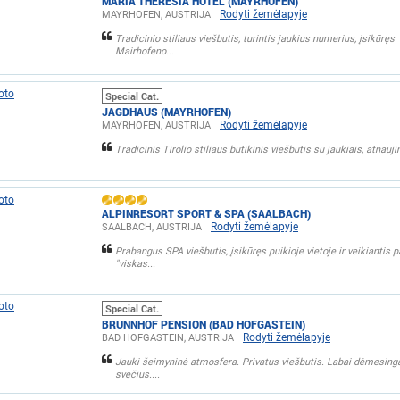
MARIA THERESIA HOTEL (MAYRHOFEN)
Rodyti žemėlapyje
MAYRHOFEN, AUSTRIJA
Tradicinio stiliaus viešbutis, turintis jaukius numerius, įsikūręs
Mairhofeno...
Special Cat.
JAGDHAUS (MAYRHOFEN)
Rodyti žemėlapyje
MAYRHOFEN, AUSTRIJA
Tradicinis Tirolio stiliaus butikinis viešbutis su jaukiais, atnaujin
ALPINRESORT SPORT & SPA (SAALBACH)
Rodyti žemėlapyje
SAALBACH, AUSTRIJA
Prabangus SPA viešbutis, įsikūręs puikioje vietoje ir veikiantis p
"viskas...
Special Cat.
BRUNNHOF PENSION (BAD HOFGASTEIN)
Rodyti žemėlapyje
BAD HOFGASTEIN, AUSTRIJA
Jauki šeimyninė atmosfera. Privatus viešbutis. Labai dėmesinga
svečius....