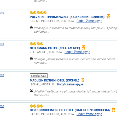
terminio...
PULVERER THERMENWELT (BAD KLEINKIRCHHEIM)
Rodyti žemėlapyje
BAD KLEINKIRCHHEIM, AUSTRIJA
Prabangus 5* viešbutis su terminių šaltinių kompleksu. Ypati
skiriamas...
HEITZMANN HOTEL (ZELL AM SEE)
Rodyti žemėlapyje
ZELL AM SEE, AUSTRIJA
Stilingas, jaukus viešbutis, įsikūręs Zell am see kurorto centre.
numeriai....
Special Cat.
MADLEIN DESIGNHOTEL (ISCHGL)
Rodyti žemėlapyje
ISCHGL, AUSTRIJA
„Madlein“ viešbutis yra pirmasis dizainerių įrengtas viešbutis Al
Dekoruotas...
DER KIRCHHEIMERHOF HOTEL (BAD KLEINKIRCHHEIM)
Rodyti žemėlapyje
BAD KLEINKIRCHHEIM, AUSTRIJA