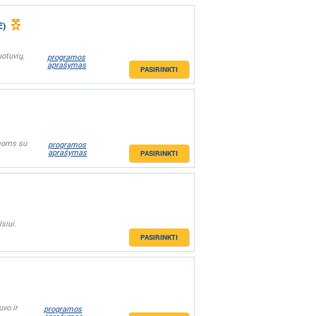
E)
otuvių,
programos
aprašymas
PASIRINKTI
imoms su
programos
aprašymas
PASIRINKTI
siui.
PASIRINKTI
uvo ir
programos