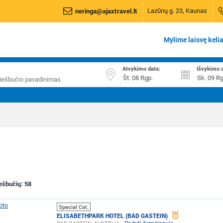
neringa@ajaxtravel.lt
Lazūnų g. 23, Kaunas
Mylime laisvę kelia
Atvykimo data:
Išvykimo 
iešbučių:
58
Special Cat.
ELISABETHPARK HOTEL (BAD GASTEIN)