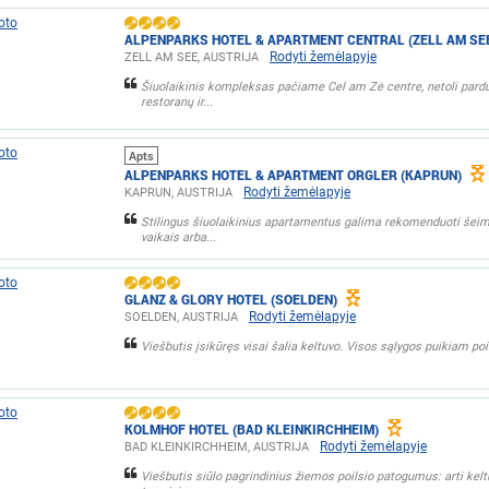
ALPENPARKS HOTEL & APARTMENT CENTRAL (ZELL AM SE
Rodyti žemėlapyje
ZELL AM SEE, AUSTRIJA
Šiuolaikinis kompleksas pačiame Cel am Zė centre, netoli pardu
restoranų ir...
Apts
ALPENPARKS HOTEL & APARTMENT ORGLER (KAPRUN)
Rodyti žemėlapyje
KAPRUN, AUSTRIJA
Stilingus šiuolaikinius apartamentus galima rekomenduoti še
vaikais arba...
GLANZ & GLORY HOTEL (SOELDEN)
Rodyti žemėlapyje
SOELDEN, AUSTRIJA
Viešbutis įsikūręs visai šalia keltuvo. Visos sąlygos puikiam poil
KOLMHOF HOTEL (BAD KLEINKIRCHHEIM)
Rodyti žemėlapyje
BAD KLEINKIRCHHEIM, AUSTRIJA
Viešbutis siūlo pagrindinius žiemos poilsio patogumus: arti kelt