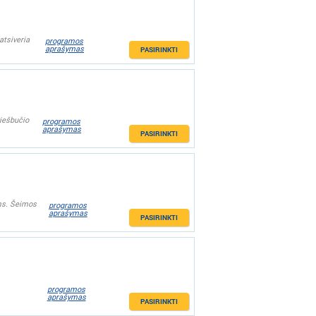
atsiveria
programos
aprašymas
PASIRINKTI
viešbučio
programos
aprašymas
PASIRINKTI
oms. Šeimos
programos
aprašymas
PASIRINKTI
programos
aprašymas
PASIRINKTI