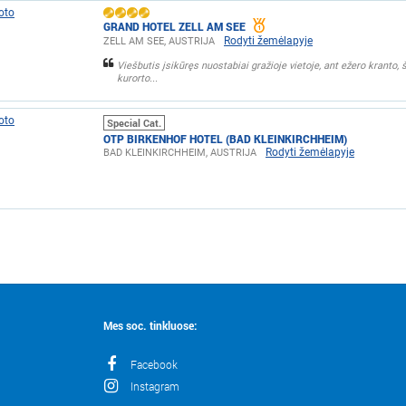
GRAND HOTEL ZELL AM SEE
Rodyti žemėlapyje
ZELL AM SEE, AUSTRIJA
Viešbutis įsikūręs nuostabiai gražioje vietoje, ant ežero kranto, š
kurorto...
Special Cat.
OTP BIRKENHOF HOTEL (BAD KLEINKIRCHHEIM)
Rodyti žemėlapyje
BAD KLEINKIRCHHEIM, AUSTRIJA
Mes soc. tinkluose:
Facebook
Instagram