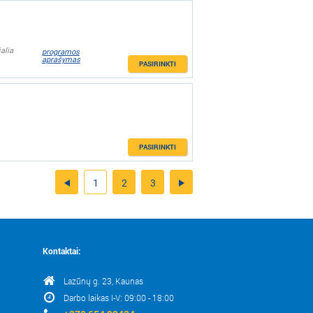
alia
programos
aprašymas
PASIRINKTI
PASIRINKTI
1
2
3
Kontaktai:
Lazūnų g. 23, Kaunas
Darbo laikas I-V: 09:00 - 18:00