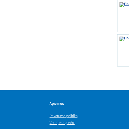
Apie mus
Privatumo politika
Vartojimo ginčai