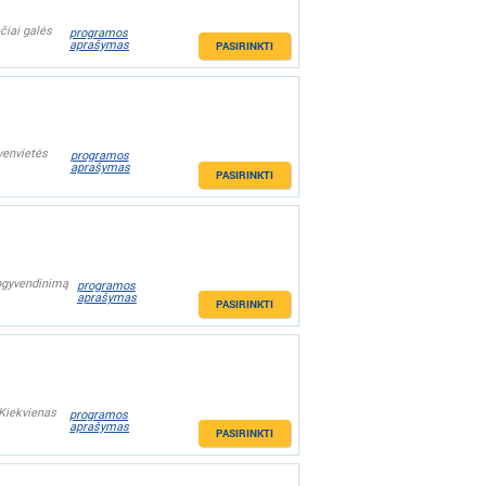
čiai galės
programos
aprašymas
PASIRINKTI
yvenvietės
programos
aprašymas
PASIRINKTI
apgyvendinimą
programos
aprašymas
PASIRINKTI
 Kiekvienas
programos
aprašymas
PASIRINKTI