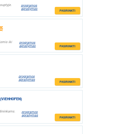
suptyje.
programos
aprašymas
PASIRINKTI
iomis iki
programos
aprašymas
PASIRINKTI
programos
aprašymas
PASIRINKTI
(VIEHHOFEN)
dininkams.
programos
aprašymas
PASIRINKTI