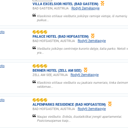
VILLA EXCELSIOR HOTEL (BAD GASTEIN)
Rodyti žemėlapyje
BAD GASTEIN, AUSTRIJA
Klasikinio stiliaus viešbutis įsikūręs ramioje vietoje, iš numerių 
puikus...
PALACE HOTEL (BAD HOFGASTEIN)
Rodyti žemėlapyje
BAD HOFGASTEIN, AUSTRIJA
Viešbutis įsikūręs centrinėje kurorto dalyje, šalia parko. Netoli 
yra...
BERNER HOTEL (ZELL AM SEE)
Rodyti žemėlapyje
ZELL AM SEE, AUSTRIJA
Klasikinio stiliaus viešbutis su jaukiais numeriais, tinka šeim
valdomas...
ALPENPARKS RESIDENCE (BAD HOFGASTEIN)
Rodyti žemėlapyje
BAD HOFGASTEIN, AUSTRIJA
Naujas viešbutis. Erdvūs, šiuolaikiškai įrengti apartamentai.
Pozicionuojamas kaip...