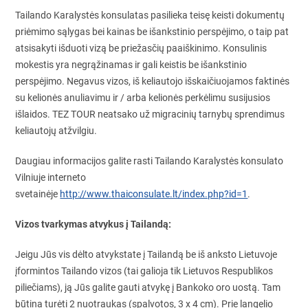
Tailando Karalystės konsulatas pasilieka teisę keisti dokumentų
priėmimo sąlygas bei kainas be išankstinio perspėjimo, o taip pat
atsisakyti išduoti vizą be priežasčių paaiškinimo. Konsulinis
mokestis yra negrąžinamas ir gali keistis be išankstinio
perspėjimo. Negavus vizos, iš keliautojo išskaičiuojamos faktinės
su kelionės anuliavimu ir / arba kelionės perkėlimu susijusios
išlaidos. TEZ TOUR neatsako už migracinių tarnybų sprendimus
keliautojų atžvilgiu.
Daugiau informacijos galite rasti Tailando Karalystės konsulato
Vilniuje interneto
svetainėje
http://www.thaiconsulate.lt/index.php?id=1
.
Vizos tvarkymas atvykus į Tailandą:
Jeigu Jūs vis dėlto atvykstate į Tailandą be iš anksto Lietuvoje
įformintos Tailando vizos (tai galioja tik Lietuvos Respublikos
piliečiams), ją Jūs galite gauti atvykę į Bankoko oro uostą. Tam
būtina turėti 2 nuotraukas (spalvotos, 3 x 4 cm). Prie langelio