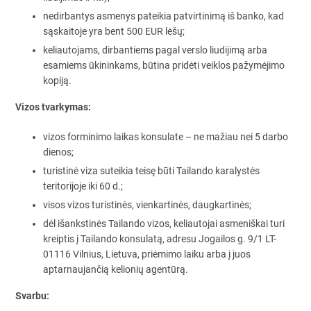
nedirbantys asmenys pateikia patvirtinimą iš banko, kad
sąskaitoje yra bent 500 EUR lėšų;
keliautojams, dirbantiems pagal verslo liudijimą arba
esamiems ūkininkams, būtina pridėti veiklos pažymėjimo
kopiją.
Vizos tvarkymas:
vizos forminimo laikas konsulate – ne mažiau nei 5 darbo
dienos;
turistinė viza suteikia teisę būti Tailando karalystės
teritorijoje iki 60 d.;
visos vizos turistinės, vienkartinės, daugkartinės;
dėl išankstinės Tailando vizos, keliautojai asmeniškai turi
kreiptis į Tailando konsulatą, adresu Jogailos g. 9/1 LT-
01116 Vilnius, Lietuva, priėmimo laiku arba į juos
aptarnaujančią kelionių agentūrą.
Svarbu: