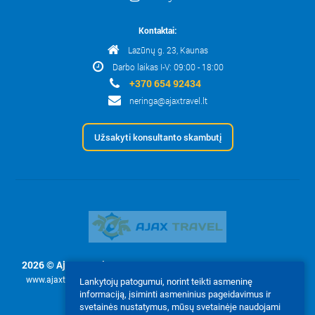
Kontaktai:
Lazūnų g. 23, Kaunas
Darbo laikas I-V: 09:00 - 18:00
+370 654 92434
neringa@ajaxtravel.lt
Užsakyti konsultanto skambutį
2026 © Ajax Travel, UAB
- Svetainės tekstų ir nuotraukų naudojimas
www.ajaxtravel.lt leidžiamas tik pagal užklausimą su raštišku įmonės
Lankytojų patogumui, norint teikti asmeninę
informaciją, įsiminti asmeninius pageidavimus ir
leidimu Ajax Travel, UAB.
svetainės nustatymus, mūsų svetainėje naudojami