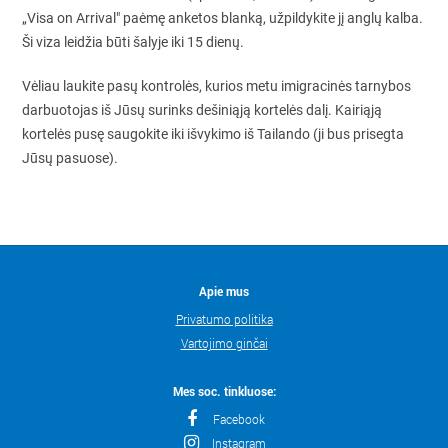
„Visa on Arrival" paėmę anketos blanką, užpildykite jį anglų kalba.
Ši viza leidžia būti šalyje iki 15 dienų.
Vėliau laukite pasų kontrolės, kurios metu imigracinės tarnybos
darbuotojas iš Jūsų surinks dešiniąją kortelės dalį. Kairiąją
kortelės pusę saugokite iki išvykimo iš Tailando (ji bus prisegta
Jūsų pasuose).
Apie mus
Privatumo politika
Vartojimo ginčai
Mes soc. tinkluose:
Facebook
Instagram