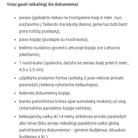
Vizai gauti reikalingi šie dokumentai:
pasas (galiojimo laikas ne trumpesnis kaip 6 mėn. nuo
įvažiavimo į Tailando Karalystę dienos; jame turi būti bent
pora tuščių puslapių);
paso kopija (puslapis su nuotrauka);
leidimo nuolatos gyventi Lietuvoje kopija (ne Lietuvos
piliečiams);
1 nuotrauka (spalvota, daryta ne seniau kaip prieš 6 mėn.;
4,5 x 3,5 cm);
užpildyta prašymo forma (anketą 2-jose vietose privalo
pasirašyti į kelionę vykstantis keliautojas);
kelionės dokumentų kopija;
banko patvirtintas kvitas apie sumokėtą mokestį už vizą
(internetinio pavedimo kopija netinka);
keliaujančių vaikų iki 14 metų anketose privalo pasirašyti
abu tėvai (kitu atveju reikalingi papildomi vaiko globą
patvirtinantys dokumentai – gimimo liudijimas, ištuokos
liudijimas ir kt.);