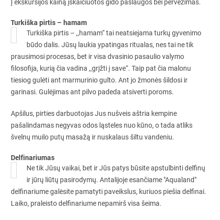
Į ekskursijos kainą įskaičiuotos gido paslaugos bei pervežimas.
Turkiška pirtis – hamam
Turkiška pirtis – ,,hamam“ tai neatsiejama turkų gyvenimo
būdo dalis. Jūsų laukia ypatingas ritualas, nes tai ne tik
prausimosi procesas, bet ir visa dvasinio pasaulio valymo
filosofija, kurią čia vadina ,,grįžti į save“. Taip pat čia malonu
tiesiog gulėti ant marmurinio gulto. Ant jo žmonės šildosi ir
garinasi. Gulėjimas ant pilvo padeda atsiverti poroms.
Apšilus, pirties darbuotojas Jus nušveis aštria kempine
pašalindamas negyvas odos ląsteles nuo kūno, o tada atliks
švelnų muilo putų masažą ir nuskalaus šiltu vandeniu.
Delfinariumas
Ne tik Jūsų vaikai, bet ir Jūs patys būsite apstulbinti delfinų
ir jūrų liūtų pasirodymų. Antalijoje esančiame "Aqualand"
delfinariume galėsite pamatyti paveikslus, kuriuos piešia delfinai.
Laiko, praleisto delfinariume nepamirš visa šeima.