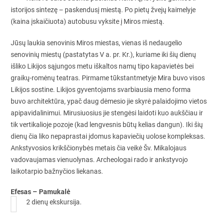
istorijos sintezę – paskendusį miestą. Po pietų žvejų kaimelyje
(kaina įskaičiuota) autobusu vyksite į Miros miestą.
Jūsų laukia senovinis Miros miestas, vienas iš nedaugelio
senovinių miestų (pastatytas V a. pr. Kr.), kuriame iki šių dienų
išliko Likijos sąjungos metu iškaltos namų tipo kapavietės bei
graikų-romėnų teatras. Pirmame tūkstantmetyje Mira buvo visos
Likijos sostine. Likijos gyventojams svarbiausia meno forma
buvo architektūra, ypač daug dėmesio jie skyrė palaidojimo vietos
apipavidalinimui. Mirusiuosius jie stengėsi laidoti kuo aukščiau ir
tik vertikalioje pozoje (kad lengvesnis būtų kelias dangun). Iki šių
dienų čia liko nepaprastai įdomus kapaviečių uolose kompleksas.
Ankstyvosios krikščionybės metais čia veikė Šv. Mikalojaus
vadovaujamas vienuolynas. Archeologai rado ir ankstyvojo
laikotarpio bažnyčios liekanas.
Efesas – Pamukalė
2 dienų ekskursija.