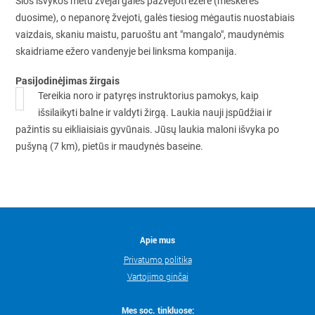
Šios išvykos metu žvejai galės pažvejoti ežere (meškeres
duosime), o nepanorę žvejoti, galės tiesiog mėgautis nuostabiais
vaizdais, skaniu maistu, paruoštu ant "mangalo", maudynėmis
skaidriame ežero vandenyje bei linksma kompanija.
Pasijodinėjimas žirgais
Tereikia noro ir patyręs instruktorius pamokys, kaip
išsilaikyti balne ir valdyti žirgą. Laukia nauji įspūdžiai ir
pažintis su eikliaisiais gyvūnais. Jūsų laukia maloni išvyka po
pušyną (7 km), pietūs ir maudynės baseine.
Apie mus
Privatumo politika
Vartojimo ginčai
Mes soc. tinkluose: