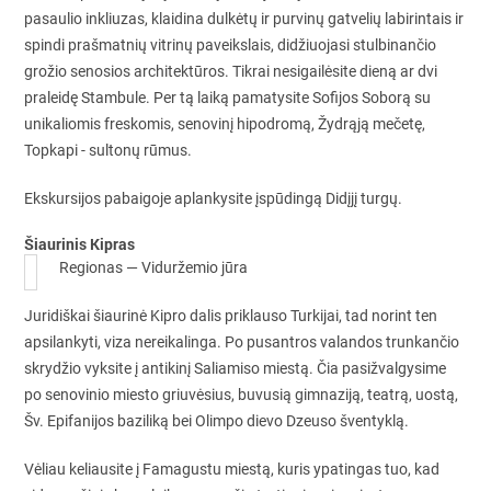
pasaulio inkliuzas, klaidina dulkėtų ir purvinų gatvelių labirintais ir
spindi prašmatnių vitrinų paveikslais, didžiuojasi stulbinančio
grožio senosios architektūros. Tikrai nesigailėsite dieną ar dvi
praleidę Stambule. Per tą laiką pamatysite Sofijos Soborą su
unikaliomis freskomis, senovinį hipodromą, Žydrąją mečetę,
Topkapi - sultonų rūmus.
Ekskursijos pabaigoje aplankysite įspūdingą Didįjį turgų.
Šiaurinis Kipras
Regionas — Viduržemio jūra
Juridiškai šiaurinė Kipro dalis priklauso Turkijai, tad norint ten
apsilankyti, viza nereikalinga. Po pusantros valandos trunkančio
skrydžio vyksite į antikinį Saliamiso miestą. Čia pasižvalgysime
po senovinio miesto griuvėsius, buvusią gimnaziją, teatrą, uostą,
Šv. Epifanijos baziliką bei Olimpo dievo Dzeuso šventyklą.
Vėliau keliausite į Famagustu miestą, kuris ypatingas tuo, kad