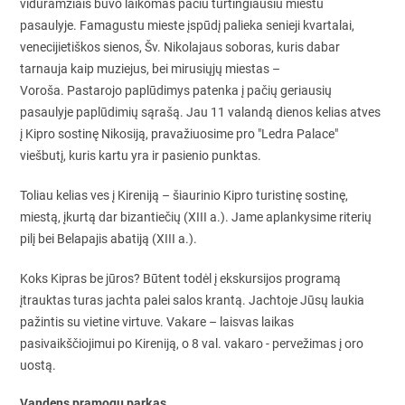
viduramžiais buvo laikomas pačiu turtingiausiu miestu
pasaulyje. Famagustu mieste įspūdį palieka senieji kvartalai,
venecijietiškos sienos, Šv. Nikolajaus soboras, kuris dabar
tarnauja kaip muziejus, bei mirusiųjų miestas –
Voroša. Pastarojo paplūdimys patenka į pačių geriausių
pasaulyje paplūdimių sąrašą. Jau 11 valandą dienos kelias atves
į Kipro sostinę Nikosiją, pravažiuosime pro "Ledra Palace"
viešbutį, kuris kartu yra ir pasienio punktas.
Toliau kelias ves į Kireniją – šiaurinio Kipro turistinę sostinę,
miestą, įkurtą dar bizantiečių (XIII a.). Jame aplankysime riterių
pilį bei Belapajis abatiją (XIII a.).
Koks Kipras be jūros? Būtent todėl į ekskursijos programą
įtrauktas turas jachta palei salos krantą. Jachtoje Jūsų laukia
pažintis su vietine virtuve. Vakare – laisvas laikas
pasivaikščiojimui po Kireniją, o 8 val. vakaro - pervežimas į oro
uostą.
Vandens pramogų parkas