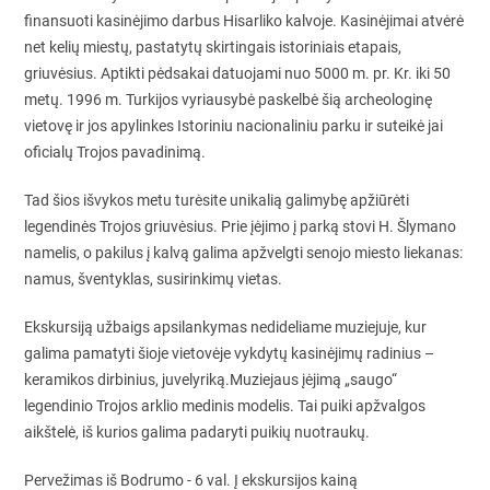
finansuoti kasinėjimo darbus Hisarliko kalvoje. Kasinėjimai atvėrė
net kelių miestų, pastatytų skirtingais istoriniais etapais,
griuvėsius. Aptikti pėdsakai datuojami nuo 5000 m. pr. Kr. iki 50
metų. 1996 m. Turkijos vyriausybė paskelbė šią archeologinę
vietovę ir jos apylinkes Istoriniu nacionaliniu parku ir suteikė jai
oficialų Trojos pavadinimą.
Tad šios išvykos metu turėsite unikalią galimybę apžiūrėti
legendinės Trojos griuvėsius. Prie įėjimo į parką stovi H. Šlymano
namelis, o pakilus į kalvą galima apžvelgti senojo miesto liekanas:
namus, šventyklas, susirinkimų vietas.
Ekskursiją užbaigs apsilankymas nedideliame muziejuje, kur
galima pamatyti šioje vietovėje vykdytų kasinėjimų radinius –
keramikos dirbinius, juvelyriką.Muziejaus įėjimą „saugo“
legendinio Trojos arklio medinis modelis. Tai puiki apžvalgos
aikštelė, iš kurios galima padaryti puikių nuotraukų.
Pervežimas iš Bodrumo - 6 val. Į ekskursijos kainą