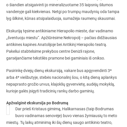
o šiandien atsigaivinti jo mineralizuotame 35 laipsnių šilumos
vandenyje gali kiekvienas. Netgi po trumpų maudynių oda tampa
lyg šilkinė, kūnas atsipalaiduoja, sumažėja raumenų skausmai.
Ekskuriją tęsime antikiniame Hierapolio mieste, dar vadinamo
„šventuoju miestu“. Apžiūrėsime Nekropolį – pačias didžiausias
antikines kapines Anatolijoje bei Antikinį Hierapolio teatrą.
Pakeliui stabtelsime prekybos centre Denizli rajone,
garsėjančiame tekstilės pramone bei gaminiais iš onikso.
Pasirinkę dviejų dienų ekskursiją, vakare bus apgyvendinti 3*
arba 4* viešbutyje, stebės nacionalinį šou, o kitą dieną aplankys
nepaprasto grožio urvus, klajoklių gyvenvietę, audėjų mokyklą,
kurioje galės įsigyti tradicinių rankų darbo gaminių.
Apžvalginė ekskursija po Bodrumą
Dar prieš Kristaus gimimą, Halikarnasas (taip Bodrumas
buvo vadinamas senovėje) buvo vienas žymiausių to meto
miestų. Tų laikų atminimą iki šių dienų saugo antikinio teatro,