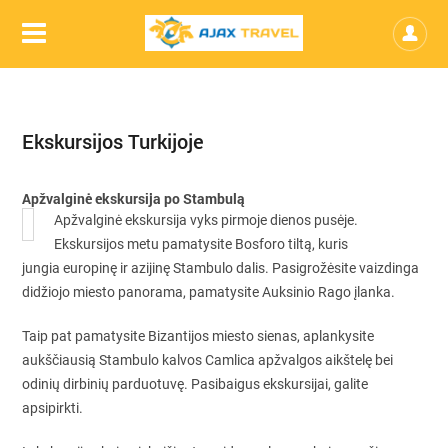
Ekskursijos Turkijoje
Apžvalginė ekskursija po Stambulą
Apžvalginė ekskursija vyks pirmoje dienos pusėje.
Ekskursijos metu pamatysite Bosforo tiltą, kuris
jungia europinę ir azijinę Stambulo dalis. Pasigrožėsite vaizdinga
didžiojo miesto panorama, pamatysite Auksinio Rago įlanka.
Taip pat pamatysite Bizantijos miesto sienas, aplankysite
aukščiausią Stambulo kalvos Camlica apžvalgos aikštelę bei
odinių dirbinių parduotuvę. Pasibaigus ekskursijai, galite
apsipirkti.