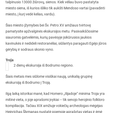
talpinusio 13000 žiūrovų, sienos. Kiek vėliau buvo pastatyta
miesto siena, iš kurios išliko tik aukšti Mendoso vartai (pavadinti
miesto, į kurį vedė kelias, vardu).
Šias miesto įžymybes bei Šv. Petro XV amžiaus tvirtovę
pamatysite apžvalginės ekskursijos metu. Pasivaikščiosime
siauromis gatvelėmis, kurių pavėsyje įsikūrusios jaukios
kavinukės ir nedideli restoranėliai, siūlantys paragauti Egėjo jūros
gėrybių ir sodraus skonio vyno.
Troja
2 dienų ekskursija iš Bodrumo regiono.
Šiais metais mes siūlome visiškai naują, unikalią grupinę
ekskursiją iš Bodrumo į Troją.
Ilgą laiką istorikai manė, kad Homero „Ilijadoje“ minima Troja yra
mitinė vieta, o joje aprašomi įvykiai – tik senojo herojinio folkloro
kompiliacija. Tačiau XIX amžiuje vokiečių archeologas mėgėjas
Heinrichas Šlymanas nustatė poemoje aprašytas vietas ir ėmė