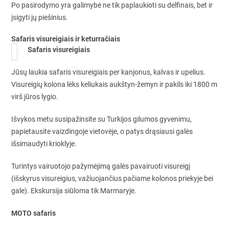
Po pasirodymo yra galimybė ne tik paplaukioti su delfinais, bet ir
įsigyti jų piešinius.
Safaris visureigiais ir keturračiais
Safaris visureigiais
Jūsų laukia safaris visureigiais per kanjonus, kalvas ir upelius.
Visureigių kolona lėks keliukais aukštyn-žemyn ir pakils iki 1800 m
virš jūros lygio.
Išvykos metu susipažinsite su Turkijos gilumos gyvenimu,
papietausite vaizdingoje vietovėje, o patys drąsiausi galės
išsimaudyti krioklyje.
Turintys vairuotojo pažymėjimą galės pavairuoti visureigį
(išskyrus visureigius, važiuojančius pačiame kolonos priekyje bei
gale). Ekskursija siūloma tik Marmaryje.
MOTO safaris