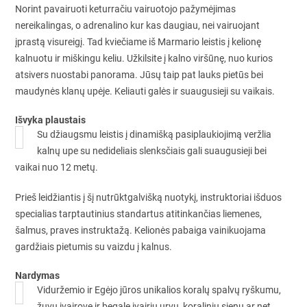
Norint pavairuoti keturračiu vairuotojo pažymėjimas
nereikalingas, o adrenalino kur kas daugiau, nei vairuojant
įprastą visureigį. Tad kviečiame iš Marmario leistis į kelionę
kalnuotu ir miškingu keliu. Užkilsite į kalno viršūnę, nuo kurios
atsivers nuostabi panorama. Jūsų taip pat lauks pietūs bei
maudynės klanų upėje. Keliauti galės ir suaugusieji su vaikais.
Išvyka plaustais
Su džiaugsmu leistis į dinamišką pasiplaukiojimą veržlia
kalnų upe su nedideliais slenksčiais gali suaugusieji bei
vaikai nuo 12 metų.
Prieš leidžiantis į šį nutrūktgalvišką nuotykį, instruktoriai išduos
specialias tarptautinius standartus atitinkančias liemenes,
šalmus, praves instruktažą. Kelionės pabaiga vainikuojama
gardžiais pietumis su vaizdu į kalnus.
Nardymas
Viduržemio ir Egėjo jūros unikalios koralų spalvų ryškumu,
žuvų įvairove ir begale įvairių urvų, koralinių sienų ar net