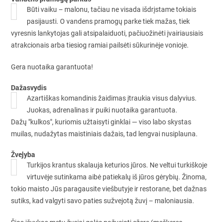
Būti vaiku – malonu, tačiau ne visada išdrįstame tokiais
pasijausti. O vandens pramogų parke tiek mažas, tiek
vyresnis lankytojas gali atsipalaiduoti, pačiuožinėti įvairiausiais
atrakcionais arba tiesiog ramiai pailsėti sūkurinėje vonioje.
Gera nuotaika garantuota!
Dažasvydis
Azartiškas komandinis žaidimas įtraukia visus dalyvius.
Juokas, adrenalinas ir puiki nuotaika garantuota.
Dažų "kulkos", kuriomis užtaisyti ginklai — viso labo skystas
muilas, nudažytas maistiniais dažais, tad lengvai nusiplauna.
Žvejyba
Turkijos krantus skalauja keturios jūros. Ne veltui turkiškoje
virtuvėje sutinkama aibė patiekalų iš jūros gėrybių. Žinoma,
tokio maisto Jūs paragausite viešbutyje ir restorane, bet dažnas
sutiks, kad valgyti savo paties sužvejotą žuvį – maloniausia.