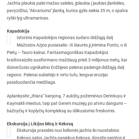
Jachta plaukia palei mažas saleles, įplaukia į jaukias įlankėles,
pavyzdžiui, "Akvariumo" įlanką, kurios gylis siekia 35 m, o spalva
ryški lyg ultramarinas.
Kapadokija
Istorinis Kapadokijos regionas sudaro didžiąją dalį
Mažosios Azjos pusiasalio. Iš šiaurės jį įrėmina Ponto, o iš
Pietų – Tauro kalnai. Fantasmagoriškas Kapadokijos
kraštovaizdis susiformavo maždaug prieš 3 milijonus metų, kai
išsiveržusio ugnikalnio Erdžijeso pelenai padengė didžiąją dalį
regiono. Pelenai sukietėjo ir virto tufu, lengvai erozijai
pasiduodančia medžiaga.
Aplankysite „Ihlara“ kanjoną, 7 aukštų požeminius Derinkuyu ir
Kaymakli miestus, taip pat Gerem muziejų po atviru dangumi –
bažnyčių ir koplyčių kompleksą su išlikusiomis freskomis.
Ekskursija į Likijos Mirą ir Kekovą
Ekskursija prasidės nuo kelionės jachta iki nuostabios
Kekovo salos Jachta pasiekus Kekovą, išvysite gamtos ir