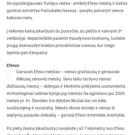
Dvi įspūdingiausias Turkijos vietas - antikinį Efeso miestą ir baltas
gamtos sutvertas Pamukalės terasas - pavyks pamatyti vienos
kelionės metu.
Į kelionės kainą įskaičiuoti du pusryčiai, du pietūs ir nakvynė 3*
viešbutyje. Nepamirškite pasiimti maudymosi kostiumų, turėsite
progą išsimaudyti kreidos prisodrintose voniose, kur mėgo
lepintis pati Kleopatra.
Efesas
Garsusis Efeso miestas – vienas gražiausių ir geriausiai
išlikusių senovės miestų. Savo laiku tai buvo vienas
didžiausių miestų – didingas ir klestintis prekybinis uostamiestis.
Archeologiniai radiniai byloja jog miestas čia egzistavo jau 2000
metais pr. Kr. Šiandien tos didybės likučiai dar vis kelia
susižavėjimą ir nuostabą. Miesto ribose stovėjo ir vienas iš
septynių pasaulio stebuklų – garsioji Efeso Artemidės šventykla.
Po pietų (kaina įskaičiuota) nuvyksite į už 7 kilometrų nuo Efeso