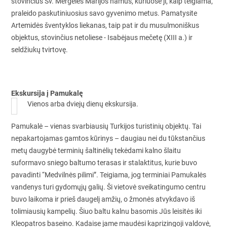
stovinčius Šv. Mergelės Marijos namus, kuriuose ji, kaip teigiama,
praleido paskutiniuosius savo gyvenimo metus. Pamatysite
Artemidės šventyklos liekanas, taip pat ir du musulmoniškus
objektus, stovinčius netoliese - Isabėjaus mečetę (XIII a.) ir
seldžiukų tvirtovę.
Ekskursija į Pamukalę
Vienos arba dviejų dienų ekskursija.
Pamukalė – vienas svarbiausių Turkijos turistinių objektų. Tai
nepakartojamas gamtos kūrinys – daugiau nei du tūkstančius
metų daugybė terminių šaltinėlių tekėdami kalno šlaitu
suformavo sniego baltumo terasas ir stalaktitus, kurie buvo
pavadinti “Medvilnės pilimi”. Teigiama, jog terminiai Pamukalės
vandenys turi gydomųjų galių. Ši vietovė sveikatingumo centru
buvo laikoma ir prieš daugelį amžių, o žmonės atvykdavo iš
tolimiausių kampelių. Šiuo baltu kalnu basomis Jūs leisitės iki
Kleopatros baseino. Kadaise jame maudėsi kaprizingoji valdovė,