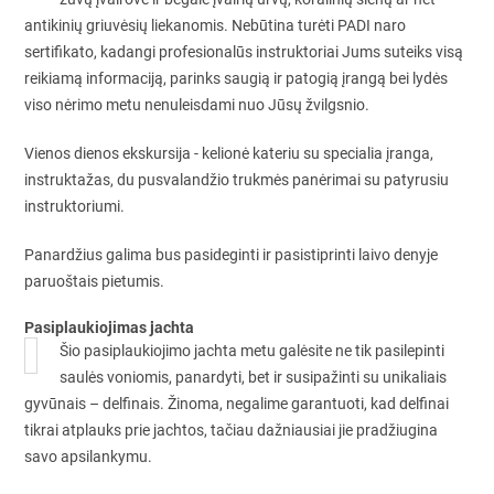
antikinių griuvėsių liekanomis. Nebūtina turėti PADI naro
sertifikato, kadangi profesionalūs instruktoriai Jums suteiks visą
reikiamą informaciją, parinks saugią ir patogią įrangą bei lydės
viso nėrimo metu nenuleisdami nuo Jūsų žvilgsnio.
Vienos dienos ekskursija - kelionė kateriu su specialia įranga,
instruktažas, du pusvalandžio trukmės panėrimai su patyrusiu
instruktoriumi.
Panardžius galima bus pasideginti ir pasistiprinti laivo denyje
paruoštais pietumis.
Pasiplaukiojimas jachta
Šio pasiplaukiojimo jachta metu galėsite ne tik pasilepinti
saulės voniomis, panardyti, bet ir susipažinti su unikaliais
gyvūnais – delfinais. Žinoma, negalime garantuoti, kad delfinai
tikrai atplauks prie jachtos, tačiau dažniausiai jie pradžiugina
savo apsilankymu.