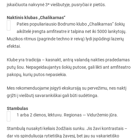
įskaičiuota nakvynė 3* viešbutyje, pusryčiai ir pietūs.
Naktinis klubas „Chalikarnas“
Paties populiariausio Bodrumo klubo „Chalikarnas“ šokių
aikštelė įrengta amfiteatre ir talpina net iki 5000 lankytojų.
Muzikos ritmus (pagrinde techno ir reivą) lydi įspūdingi lazerių
efektai.
Klube yra tradicija – kasnakt, antrą valandą nakties pradedamas
putų šou. Nepageidaujantys šokių putose, gali likti ant amfiteatro
pakopų, kurių putos nepasiekia.
Mes rekomenduojame įsigyti ekskursiją su pervežimu, nes naktį
grįžti į viešbutį savarankiškai gali būti sudėtinga.
Stambulas
1 arba 2 dienos, lėktuvu. Regionas — Viduržemio jūra.
Stambulą nusakyti keliais žodžiais sunku. Jis žavi kontrastais –
dar vis spinduliuoja rytietišką žavesį, bet jau su vakarietiško