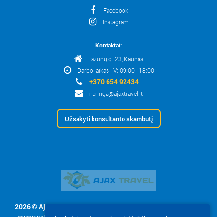
Facebook
Instagram
Kontaktai:
Lazūnų g. 23, Kaunas
Darbo laikas I-V: 09:00 - 18:00
+370 654 92434
neringa@ajaxtravel.lt
Užsakyti konsultanto skambutį
2026 © Ajax Travel, UAB
- Svetainės tekstų ir nuotraukų naudojimas