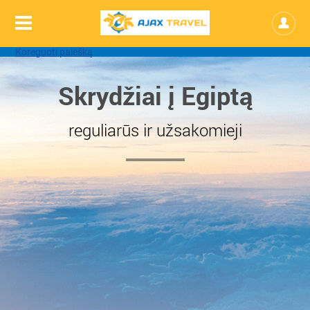
Koreguoti paiešką
Skrydžiai į Egiptą
reguliarūs ir užsakomieji