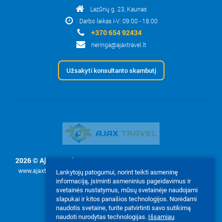
Lazūnų g. 23, Kaunas
Darbo laikas I-V: 09:00 - 18:00
+370 654 92434
neringa@ajaxtravel.lt
Užsakyti konsultanto skambutį
2026 © Ajax Travel, UAB
- Svetainės tekstų ir nuotraukų naudojimas
www.ajaxtravel.lt leidžiamas tik pagal užklausimą su raštišku įmonės
Lankytojų patogumui, norint teikti asmeninę
informaciją, įsiminti asmeninius pageidavimus ir
leidimu Ajax Travel, UAB.
svetainės nustatymus, mūsų svetainėje naudojami
Mes priimame:
slapukai ir kitos panašios technologijos. Norėdami
naudotis svetaine, turite patvirtinti savo sutikimą
naudoti nurodytas technologijas.
Išsamiau