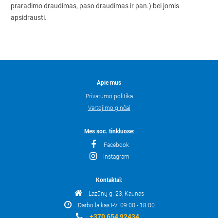
praradimo draudimas, paso draudimas ir pan.) bei jomis
apsidrausti.
Apie mus
Privatumo politika
Vartojimo ginčai
Mes soc. tinkluose:
Facebook
Instagram
Kontaktai:
Lazūnų g. 23, Kaunas
Darbo laikas I-V: 09:00 - 18:00
+370 654 92434