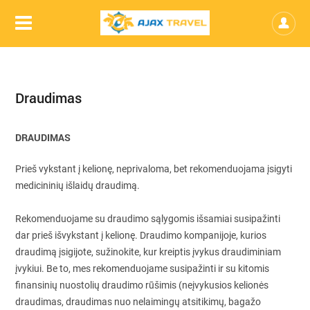
Draudimas
DRAUDIMAS
Prieš vykstant į kelionę, neprivaloma, bet rekomenduojama įsigyti
medicininių išlaidų draudimą.
Rekomenduojame su draudimo sąlygomis išsamiai susipažinti
dar prieš išvykstant į kelionę. Draudimo kompanijoje, kurios
draudimą įsigijote, sužinokite, kur kreiptis įvykus draudiminiam
įvykiui. Be to, mes rekomenduojame susipažinti ir su kitomis
finansinių nuostolių draudimo rūšimis (neįvykusios kelionės
draudimas, draudimas nuo nelaimingų atsitikimų, bagažo