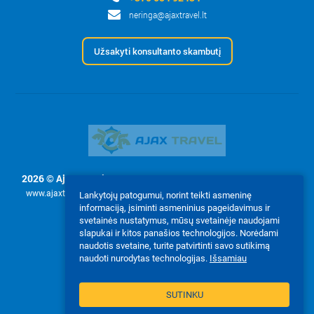
neringa@ajaxtravel.lt
Užsakyti konsultanto skambutį
2026 © Ajax Travel, UAB
- Svetainės tekstų ir nuotraukų naudojimas
www.ajaxtravel.lt leidžiamas tik pagal užklausimą su raštišku įmonės
Lankytojų patogumui, norint teikti asmeninę
informaciją, įsiminti asmeninius pageidavimus ir
leidimu Ajax Travel, UAB.
svetainės nustatymus, mūsų svetainėje naudojami
Mes priimame:
slapukai ir kitos panašios technologijos. Norėdami
naudotis svetaine, turite patvirtinti savo sutikimą
naudoti nurodytas technologijas.
Išsamiau
SUTINKU
PILNA VERSIJA