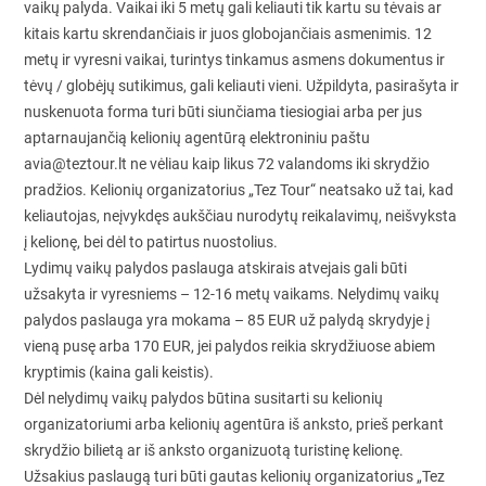
vaikų palyda. Vaikai iki 5 metų gali keliauti tik kartu su tėvais ar
kitais kartu skrendančiais ir juos globojančiais asmenimis. 12
metų ir vyresni vaikai, turintys tinkamus asmens dokumentus ir
tėvų / globėjų sutikimus, gali keliauti vieni. Užpildyta, pasirašyta ir
nuskenuota forma turi būti siunčiama tiesiogiai arba per jus
aptarnaujančią kelionių agentūrą elektroniniu paštu
avia@teztour.lt ne vėliau kaip likus 72 valandoms iki skrydžio
pradžios. Kelionių organizatorius „Tez Tour“ neatsako už tai, kad
keliautojas, neįvykdęs aukščiau nurodytų reikalavimų, neišvyksta
į kelionę, bei dėl to patirtus nuostolius.
Lydimų vaikų palydos paslauga atskirais atvejais gali būti
užsakyta ir vyresniems – 12-16 metų vaikams. Nelydimų vaikų
palydos paslauga yra mokama – 85 EUR už palydą skrydyje į
vieną pusę arba 170 EUR, jei palydos reikia skrydžiuose abiem
kryptimis (kaina gali keistis).
Dėl nelydimų vaikų palydos būtina susitarti su kelionių
organizatoriumi arba kelionių agentūra iš anksto, prieš perkant
skrydžio bilietą ar iš anksto organizuotą turistinę kelionę.
Užsakius paslaugą turi būti gautas kelionių organizatorius „Tez