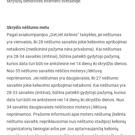
skrydžių bendrovės interneto svetainėje.
Skrydis nėštumo metu
Pagal aviakompanijos „GetJet Airlines“ taisykles, jei nėštumas
yra vienvaisis, iki 28 nėštumo savaitės jokie keliavimo apribojimai
netaikomi (medicininė pažyma nėra privaloma). Kai nėštumas
yra 28-34 savaitės (imtinai), būtina pateikti gydytojo pažymą,
kurios data turi būti ne ankstesnė nei 14 dienų iki skrydžio dienos.
Nuo 35 nėštumo savaitės nėščios moterys į lėktuvą
nepriimamos. Jei nėštumas yra daugiavaisis, iki 27 nėštumo
savaitės jokie keliavimo apribojimai netaikomi. Kai nėštumas yra
28-33 savaitės (imtinai), būtina pateikti gydytojo pažymą, kurios
data turi būti ne ankstesnė nei 14 dienų iki skrydžio dienos. Nuo
34 savaitės daugiavaisės nėščiosios moterys į lėktuvą
nepriimamos. Prašome informuoti apie moters nėštumą (kelinta
nėštumo savaitė, nepriklausomai nuo nėštumo stadijos) kelionių
organizatorių tiesiogiai arba per Jus aptarnaujančią kelionių