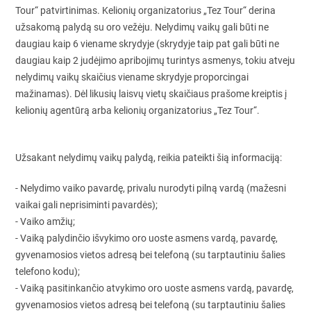
Tour“ patvirtinimas. Kelionių organizatorius „Tez Tour“ derina
užsakomą palydą su oro vežėju. Nelydimų vaikų gali būti ne
daugiau kaip 6 viename skrydyje (skrydyje taip pat gali būti ne
daugiau kaip 2 judėjimo apribojimų turintys asmenys, tokiu atveju
nelydimų vaikų skaičius viename skrydyje proporcingai
mažinamas). Dėl likusių laisvų vietų skaičiaus prašome kreiptis į
kelionių agentūrą arba kelionių organizatorius „Tez Tour“.
Užsakant nelydimų vaikų palydą, reikia pateikti šią informaciją:
- Nelydimo vaiko pavardę, privalu nurodyti pilną vardą (mažesni
vaikai gali neprisiminti pavardės);
- Vaiko amžių;
- Vaiką palydinčio išvykimo oro uoste asmens vardą, pavardę,
gyvenamosios vietos adresą bei telefoną (su tarptautiniu šalies
telefono kodu);
- Vaiką pasitinkančio atvykimo oro uoste asmens vardą, pavardę,
gyvenamosios vietos adresą bei telefoną (su tarptautiniu šalies