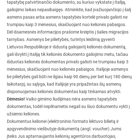
tapatybę patvirtinančio dokumento, su kuriuo vykstate į Italiją,
galiojimo laikas nepasibaigęs. Atminkite, kad įvažiuojančiojo į šalį
asmens pasas arba asmens tapatybės kortelė privalo galioti ne
trumpiau kaip 3 mėnesius, skaičiuojant nuo kelionės pabaigos.
Dėl išsamesnės informacijos prašome kreiptis į šalies migracijos
tarnybas. Asmenys be pilietybės, turintys leidimą gyventi
Lietuvos Respublikoje ir išduotą galiojantį kelionės dokumentą,
gali išvykti į Italiją tik kelionės dokumento galiojimo metu, tačiau
išduotas kelionės dokumentas privalo galioti ne trumpiau kaip 3
mėnesius, skaičiuojant nuo kelionės pabaigos. Italijoje asmenys
be pilietybės gali būti ne ilgiau kaip 90 dienų per bet kurį 180 dienų
laikotarpį, su sąlyga, kad Italijoje yra pripažintas šių asmenų
disponuojamas kelionės dokumentas kaip tinkamas atvykti.
Dėmesio!
Vaiko gimimo liudijimas nėra asmens tapatybės
dokumentas, todėl nepilnametis negali su šiuo dokumentu vykti į
užsienio keliones.
Dokumentus kelionei (elektroninio formato lėktuvo bilietą ir
apgyvendinimo viešbutyje dokumentą (angl. voucher) Jums
įteiks Jus aptarnaujantis kelionių agentūros darbuotojas,