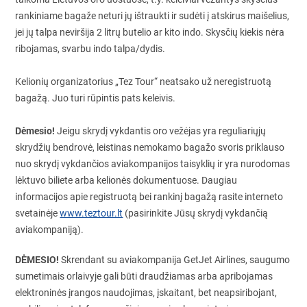
rankiniame bagaže neturi jų ištraukti ir sudėti į atskirus maišelius,
jei jų talpa neviršija 2 litrų butelio ar kito indo. Skysčių kiekis nėra
ribojamas, svarbu indo talpa/dydis.
Kelionių organizatorius „Tez Tour“ neatsako už neregistruotą
bagažą. Juo turi rūpintis pats keleivis.
Dėmesio!
Jeigu skrydį vykdantis oro vežėjas yra reguliariųjų
skrydžių bendrovė, leistinas nemokamo bagažo svoris priklauso
nuo skrydį vykdančios aviakompanijos taisyklių ir yra nurodomas
lėktuvo biliete arba kelionės dokumentuose. Daugiau
informacijos apie registruotą bei rankinį bagažą rasite interneto
svetainėje
www.teztour.lt
(pasirinkite Jūsų skrydį vykdančią
aviakompaniją).
DĖMESIO!
Skrendant su aviakompanija GetJet Airlines, saugumo
sumetimais orlaivyje gali būti draudžiamas arba apribojamas
elektroninės įrangos naudojimas, įskaitant, bet neapsiribojant,