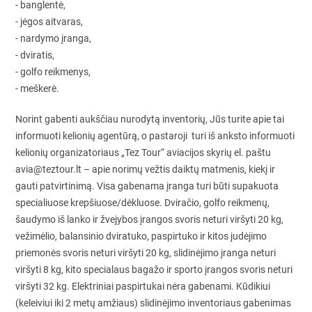
- banglentė,
- jėgos aitvaras,
- nardymo įranga,
- dviratis,
- golfo reikmenys,
- meškerė.
Norint gabenti aukščiau nurodytą inventorių, Jūs turite apie tai
informuoti kelionių agentūrą, o pastaroji turi iš anksto informuoti
kelionių organizatoriaus „Tez Tour“ aviacijos skyrių el. paštu
avia@teztour.lt – apie norimų vežtis daiktų matmenis, kiekį ir
gauti patvirtinimą. Visa gabenama įranga turi būti supakuota
specialiuose krepšiuose/dėkluose. Dviračio, golfo reikmenų,
šaudymo iš lanko ir žvejybos įrangos svoris neturi viršyti 20 kg,
vežimėlio, balansinio dviratuko, paspirtuko ir kitos judėjimo
priemonės svoris neturi viršyti 20 kg, slidinėjimo įranga neturi
viršyti 8 kg, kito specialaus bagažo ir sporto įrangos svoris neturi
viršyti 32 kg. Elektriniai paspirtukai nėra gabenami. Kūdikiui
(keleiviui iki 2 metų amžiaus) slidinėjimo inventoriaus gabenimas