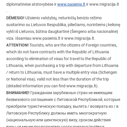
diplomatinėse atstovybėse ir
www.pasienis.lt
ir www.migracija.lt
.
DĖMESIO!
Užsienio valstybių, neturinčių bevizio režimo
susitarimo su Lietuvos Respublika, piliečiams, norintiems į kelionę
vykti iš Lietuvos, būtina daugkartinė (Šengeno arba nacionalinė)
viza. Išsamiau www.pasienis.lt ir www.migracija.lt.
ATTENTION!
Tourists, who are the citizens of Foreign countries,
which do not have contracts with the Republic of Lithuania
according to elimination of visas for travel to the Republic of
Lithuania, when purchasing a trip with departure from Lithuania
/ return to Lithuania, must have a multiple entry visa (Schengen
or National visa), valid not less than the duration of the trip
(detailed information you can find www.migracija.lt).
ВНИМАНИЕ!
Гражданам зарубежных стран не имеющим
безвизового соглашения с Литовской Республикой, которые
приобрели туристическую поездку, вылета / возврата из / в
Литовскую Республику должны иметь многократную
(национальную или шенгенскую) визу, сроком действия
визы не менее продолжительности поездки/путёвки