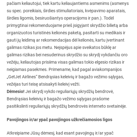
pačiam keliautojui, tiek kartu keliaujantiems asmenims (asmenys
su spec. poreikiais, širdies stimuliatoriais, kvėpavimo aparatais,
širdies ligomis, besiruošiantys operacijoms ir pan.). Todėl
primygtinai rekomenduojame prieš įsigyjant skrydžio bilietą arba
organizuotos turistinės kelionės paketą, pasitarti su medikais ir
gauti jų leidimą ar rekomendacijas dėl kelionės, kartu įvertinant
galimas rizikas jos metu. Neįspėjus apie sveikatos būklę ar
galimas rizikas bei nesuderinus skrydžio su skrydį vykdančiu oro
vežėju, keliautojas prisiima visas galimas tokio elgesio rizikas ir
neigiamas pasekmes. Primename, kad pagal aviakompanijos
„GetJet Airlines“ Bendrąsias keleivių ir bagažo vežimo sąlygas,
vežėjas turi teisę atsisakyti keleivį vežti.
Dėmesio!
Jei skrydį vykdo reguliariųjų skrydžių bendrovė,
Bendrąsias keleivių ir bagažo vežimo sąlygas prašome
pasitikslinti reguliariųjų skrydžių bendrovės interneto svetainėje.
Pavojingos ir/ar ypač pavojingos užkrečiamosios ligos
Atkreipiame Jūsų dėmesį, kad esant pavojingų ir/ar ypač