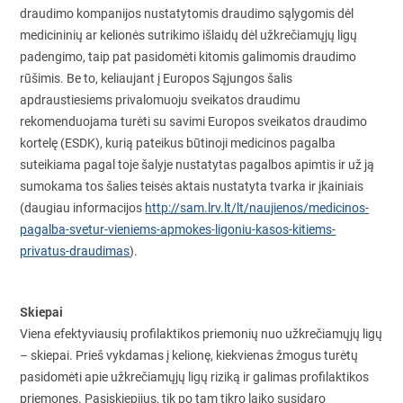
draudimo kompanijos nustatytomis draudimo sąlygomis dėl
medicininių ar kelionės sutrikimo išlaidų dėl užkrečiamųjų ligų
padengimo, taip pat pasidomėti kitomis galimomis draudimo
rūšimis. Be to, keliaujant į Europos Sąjungos šalis
apdraustiesiems privalomuoju sveikatos draudimu
rekomenduojama turėti su savimi Europos sveikatos draudimo
kortelę (ESDK), kurią pateikus būtinoji medicinos pagalba
suteikiama pagal toje šalyje nustatytas pagalbos apimtis ir už ją
sumokama tos šalies teisės aktais nustatyta tvarka ir įkainiais
(daugiau informacijos
http://sam.lrv.lt/lt/naujienos/medicinos-
pagalba-svetur-vieniems-apmokes-ligoniu-kasos-kitiems-
privatus-draudimas
).
Skiepai
Viena efektyviausių profilaktikos priemonių nuo užkrečiamųjų ligų
– skiepai. Prieš vykdamas į kelionę, kiekvienas žmogus turėtų
pasidomėti apie užkrečiamųjų ligų riziką ir galimas profilaktikos
priemones. Pasiskiepijus, tik po tam tikro laiko susidaro