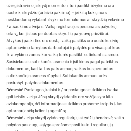
užregistravimo į skrydį momento ir turi pasilikti išvykimo oro
uoste iki skrydžio (orlaivio pakilimo) – jei kiltų kokių nors
nesklandumų vykdant išvykimo formalumus ar skrydžių vėlavimo
/ atšaukimo atvejais. Vaiką registracijos personalas palydės į
orlaivį, kur jis bus perduotas skrydžių palydovų priežiūrai.
Atvykus į paskirties oro uostą, vaiką pasitiks oro uosto keleivių
aptarnavimo tarnybos darbuotojai ir palydės pro visas patikras
iki atvykimo zonos, kur vaiką turės pasitikti sutinkantis asmuo.
Susisiekus su sutinkančiu asmeniu ir įsitikinus pagal pateiktus
dokumentus, kad tai tas pats asmuo, vaikas bus perduotas
sutinkančiojo asmens rūpybai. Sutinkantis asmuo turės
pasirašyti palydos dokumentus.
Dėmesio!
Paslaugos įkainiai ir / ar paslaugos suteikimo tvarka
gali keistis. Jeigu Jūsų skrydį vykdantis oro vežėjas yra kita
aviakompanija, dėl informacijos suteikimo prašome kreiptis į Jus
aptarnaujančią kelionių agentūrą.
Dėmesio!
Jeigu skrydį vykdo reguliariųjų skrydžių bendrovė, vaiko
palydos paslaugų sąlygas prašome pasitikslinti reguliariųjų