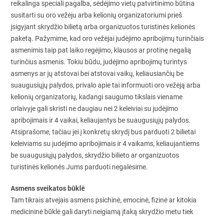
reikalinga speciali pagalba, sėdėjimo vietų patvirtinimo būtina
susitarti su oro vežėju arba kelionių organizatoriumi prieš
įsigyjant skrydžio bilietą arba organizuotos turistinės kelionės
paketą. Pažymime, kad oro vežėjai judėjimo apribojimų turinčiais
asmenimis taip pat laiko regėjimo, klausos ar protinę negalią
turinčius asmenis. Tokiu būdu, judėjimo apribojimų turintys
asmenys ar jų atstovai bei atstovai vaikų, keliausiančių be
suaugusiųjų palydos, privalo apie tai informuoti oro vežėją arba
kelionių organizatorių, kadangi saugumo tikslais viename
orlaivyje gali skristi ne daugiau nei 2 keleiviai su judėjimo
apribojimais ir 4 vaikai, keliaujantys be suaugusiųjų palydos.
Atsiprašome, tačiau jei į konkretų skrydį bus parduoti 2 bilietai
keleiviams su judėjimo apribojimais ir 4 vaikams, keliaujantiems
be suaugusiųjų palydos, skrydžio bilieto ar organizuotos
turistinės kelionės Jums parduoti negalėsime.
Asmens sveikatos būklė
Tam tikrais atvejais asmens psichinė, emocinė, fizinė ar kitokia
medicininė būklė gali daryti neigiamą įtaką skrydžio metu tiek