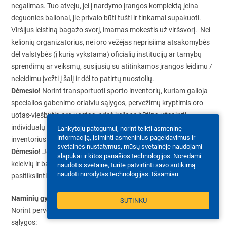
negalimas. Tuo atveju, jei į nardymo įrangos komplektą įeina
deguonies balionai, jie privalo būti tušti ir tinkamai supakuoti.
Viršijus leistiną bagažo svorį, imamas mokestis už viršsvorį. Nei
kelionių organizatorius, nei oro vežėjas neprisiima atsakomybės
dėl valstybės (į kurią vykstama) oficialių institucijų ar tarnybų
sprendimų ar veiksmų, susijusių su atitinkamos įrangos leidimu /
neleidimu įvežti į šalį ir dėl to patirtų nuostolių.
Dėmesio!
Norint transportuoti sporto inventorių, kuriam galioja
specialios gabenimo orlaiviu sąlygos, pervežimų kryptimis oro
uotas-viešbutis-oro uostas, prieš kelionę būtina užsakyti
individualų pervežimą. Užsakius grupinį pervežimą (G), sportinis
Lankytojų patogumui, norint teikti asmeninę
informaciją, įsiminti asmeninius pageidavimus ir
inventorius nebus pervežamas.
svetainės nustatymus, mūsų svetainėje naudojami
Dėmesio!
Jeigu skrydį vykdo reguliariųjų skrydžių bendrovė,
slapukai ir kitos panašios technologijos. Norėdami
keleivių ir bagažo vežimo sąlygas bei įkainius prašome
naudotis svetaine, turite patvirtinti savo sutikimą
naudoti nurodytas technologijas.
Išsamiau
pasitikslinti reguliariųjų skrydžių bendrovės interneto svetainėje.
Naminių gyvūnų gabenimas
SUTINKU
Norint pervežti naminius gyvūnus turi būti užtikrintos tam tikros
sąlygos: