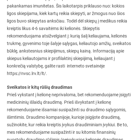
pakankamas imunitetas. Šis laikotarpis priklauso nuo: kokios
ligos skiepijama, kiek kartų reikia skiepyti, ar žmogus nuo šios
ligos buvo skiepytas anksčiau. Todėl dėl skiepų į medikus reikia
kreiptis likus 4-6 savaitėms iki kelionės. Skiepytis
rekomenduojama atsižvelgiant į: kurią šalį keliaujama, kelionės
trukmę, gyvenimo toje šalyje sąlygas, keliautojo amžių, sveikatos
būklę, ankstesnius skiepijimus, skiepų kainą. Informaciją apie
skiepus keliautojams ir profilaktinį skiepijimą, keliaujant į
konkrečią valstybę, galite rasti interneto svetainėje
https://nvsc.lrv.lt/lt/.
Sveikatos ir kitų rūšių draudimas
Prieš vykstant į kelionę neprivaloma, bet rekomenduojame įsigyti
medicininių išlaidų draudimą. Prieš išvykstant į kelionę
rekomenduojame išsamiai susipažinti su draudimo sąlygomis,
išimtimis. Draudimo kompanijoje, kurioje įsigijote draudimą,
sužinokite, kur reikia kreiptis įvykus draudiminiam įvykiui. Be to,
mes rekomenduojame susipažinti ir su kitomis finansinių
nuostolių draudimo rūšimis (neįvykusios kelionės draudimas,