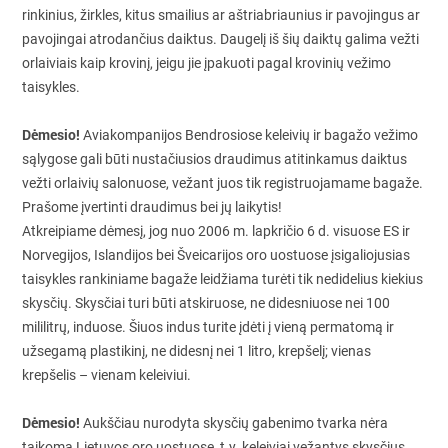
rinkinius, žirkles, kitus smailius ar aštriabriaunius ir pavojingus ar
pavojingai atrodančius daiktus. Daugelį iš šių daiktų galima vežti
orlaiviais kaip krovinį, jeigu jie įpakuoti pagal krovinių vežimo
taisykles.
Dėmesio!
Aviakompanijos Bendrosiose keleivių ir bagažo vežimo
sąlygose gali būti nustačiusios draudimus atitinkamus daiktus
vežti orlaivių salonuose, vežant juos tik registruojamame bagaže.
Prašome įvertinti draudimus bei jų laikytis!
Atkreipiame dėmesį, jog nuo 2006 m. lapkričio 6 d. visuose ES ir
Norvegijos, Islandijos bei Šveicarijos oro uostuose įsigaliojusias
taisykles rankiniame bagaže leidžiama turėti tik nedidelius kiekius
skysčių. Skysčiai turi būti atskiruose, ne didesniuose nei 100
mililitrų, induose. Šiuos indus turite įdėti į vieną permatomą ir
užsegamą plastikinį, ne didesnį nei 1 litro, krepšelį; vienas
krepšelis – vienam keleiviui.
Dėmesio!
Aukščiau nurodyta skysčių gabenimo tvarka nėra
taikoma Lietuvos oro uostuose, t.y. keleiviai vežantys skysčius