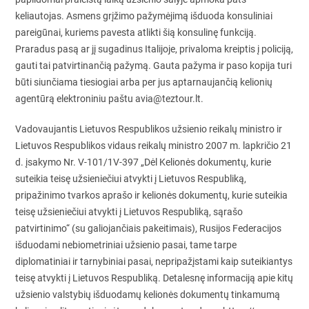
keliautojas. Asmens grįžimo pažymėjimą išduoda konsuliniai
pareigūnai, kuriems pavesta atlikti šią konsulinę funkciją.
Praradus pasą ar jį sugadinus Italijoje, privaloma kreiptis į policiją,
gauti tai patvirtinančią pažymą. Gauta pažyma ir paso kopija turi
būti siunčiama tiesiogiai arba per jus aptarnaujančią kelionių
agentūrą elektroniniu paštu avia@teztour.lt.
Vadovaujantis Lietuvos Respublikos užsienio reikalų ministro ir
Lietuvos Respublikos vidaus reikalų ministro 2007 m. lapkričio 21
d. įsakymo Nr. V-101/1V-397 „Dėl Kelionės dokumentų, kurie
suteikia teisę užsieniečiui atvykti į Lietuvos Respubliką,
pripažinimo tvarkos aprašo ir kelionės dokumentų, kurie suteikia
teisę užsieniečiui atvykti į Lietuvos Respubliką, sąrašo
patvirtinimo“ (su galiojančiais pakeitimais), Rusijos Federacijos
išduodami nebiometriniai užsienio pasai, tame tarpe
diplomatiniai ir tarnybiniai pasai, nepripažįstami kaip suteikiantys
teisę atvykti į Lietuvos Respubliką. Detalesnę informaciją apie kitų
užsienio valstybių išduodamų kelionės dokumentų tinkamumą