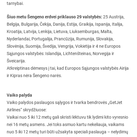
tarnybai.
Šiuo metu Šengeno erdvei priklauso 29 valstybės:
25 Austrija,
Belgija, Bulgarija, Čekija, Danija, Estija, Graikija, Ispanija, Italija,
Kroatija, Latvija, Lenkija, Lietuva, Liuksemburgas, Malta,
Nyderlandai, Portugalija, Prancūzija, Rumunija, Slovakija,
Slovėnija, Suomija, Švedija, Vengrija, Vokietija ir 4 ne Europos
Sąjungos valstybės: Islandija, Lichtenšteinas, Norvegija ir
Šveicarija.
Atkreiptinas dėmesys į tai, kad Europos Sąjungos valstybės Airija
ir Kipras nėra Šengeno narės.
Vaiko palyda
Vaiko palydos paslaugos sąlygos ir tvarka bendrovės „GetJet
Airlines“ skrydžiuose:
Vaikai nuo 5 iki 12 metų gali skristi lėktuvu tik lydimi kito vyresnio
nei 16 metų asmens. Jei toks asmuo kartu nekeliauja, vaikams
nuo 5 iki 12 metų turi būti užsakyta speciali paslauga – nelydimų