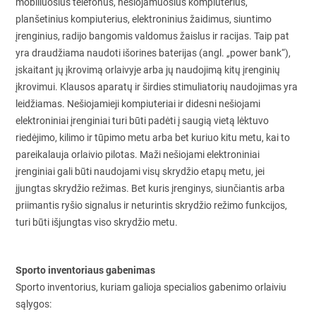
mobiliuosius telefonus, nešiojamuosius kompiuterius,
planšetinius kompiuterius, elektroninius žaidimus, siuntimo
įrenginius, radijo bangomis valdomus žaislus ir racijas. Taip pat
yra draudžiama naudoti išorines baterijas (angl. „power bank“),
įskaitant jų įkrovimą orlaivyje arba jų naudojimą kitų įrenginių
įkrovimui. Klausos aparatų ir širdies stimuliatorių naudojimas yra
leidžiamas. Nešiojamieji kompiuteriai ir didesni nešiojami
elektroniniai įrenginiai turi būti padėti į saugią vietą lėktuvo
riedėjimo, kilimo ir tūpimo metu arba bet kuriuo kitu metu, kai to
pareikalauja orlaivio pilotas. Maži nešiojami elektroniniai
įrenginiai gali būti naudojami visų skrydžio etapų metu, jei
įjungtas skrydžio režimas. Bet kuris įrenginys, siunčiantis arba
priimantis ryšio signalus ir neturintis skrydžio režimo funkcijos,
turi būti išjungtas viso skrydžio metu.
Sporto inventoriaus gabenimas
Sporto inventorius, kuriam galioja specialios gabenimo orlaiviu
sąlygos: