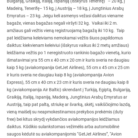
Bulgariją, Graikiją, Italiją, Ispaniją (išskyrus Tenerifę) – 20 kg, į
Madeirą, Tenerifę– 15 kg, į Austriją – 18 kg, į Jungtinius Arabų
Emyratus – 23 kg. Jeigu keli asmenys vežasi daiktus viename
bagaže, vienas bagažas negali viršyti 32 kg. Vaikai iki 2 m.
amžiaus gali vežtis vieną registruojamą bagažą iki 10 kg. Taip
pat leidžiama keleiviams nemokamai vežtis šiuos papildomus
daiktus: kiekvienam keleiviui (išskyrus vaikus iki 2 metų amžiaus)
leidžiama vežtis po 1 neregistruoto rankinio bagažo vienetą, kurio
išmatavimai yra 55 cm x 40 cm x 20 cm ir kuris sveria ne daugiau
kaip 5 kg (aviakompanija GetJet Airlines), 55 cm x 45 cm x 25 cm
ir kuris sveria ne daugiau kaip 8 kg (aviakompanija Avion
Express), 55 cm x 40 cm x 23 cm ir kuris sveria ne daugiau kaip 8
kg (aviakompanija Air Baltic) skrendant į Turkiją, Egiptą, Bulgariją,
Graikiją, Italiją, Ispaniją, Madeirą, Jungtinius Arabų Emyratus ar
Austriją, taip pat paltą, striukę ar švarką, skėtį, vaikščiojimo lazdą,
vieną maišelį su neapmokestinamos prekybos prekėmis (duty
free) bei kitus skrydį vykdančios aviakompanijos leidžiamus
daiktus. Kūdikio sulankstomas vežimėlis arba automobilinė
saugos kėdutė su aviakompanijomis “GetJet Airlines”, “Avion