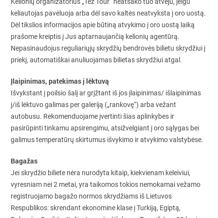
Kelionių organizatorius „Tez Tour“ neatsako tuo atveju, jeigu
keliautojas pavėluoja arba dėl savo kaltės neatvyksta į oro uostą.
Dėl tikslios informacijos apie būtiną atvykimo į oro uostą laiką
prašome kreiptis į Jus aptarnaujančią kelionių agentūrą.
Nepasinaudojus reguliariųjų skrydžių bendrovės bilietu skrydžiui į
priekį, automatiškai anuliuojamas bilietas skrydžiui atgal.
Įlaipinimas, patekimas į lėktuvą
Išvykstant į poilsio šalį ar grįžtant iš jos įlaipinimas/ išlaipinimas
į/iš lėktuvo galimas per galeriją („rankovę“) arba vežant
autobusu. Rekomenduojame įvertinti šias aplinkybes ir
pasirūpinti tinkamu apsirengimu, atsižvelgiant į oro sąlygas bei
galimus temperatūrų skirtumus išvykimo ir atvykimo valstybėse.
Bagažas
Jei skrydžio biliete nėra nurodyta kitaip, kiekvienam keleiviui,
vyresniam nei 2 metai, yra taikomos tokios nemokamai vežamo
registruojamo bagažo normos skrydžiams iš Lietuvos
Respublikos: skrendant ekonomine klase į Turkiją, Egiptą,