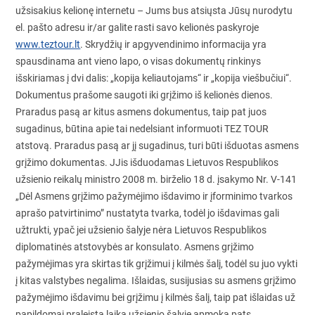
užsisakius kelionę internetu – Jums bus atsiųsta Jūsų nurodytu
el. pašto adresu ir/ar galite rasti savo kelionės paskyroje
www.teztour.lt
. Skrydžių ir apgyvendinimo informacija yra
spausdinama ant vieno lapo, o visas dokumentų rinkinys
išskiriamas į dvi dalis: „kopija keliautojams“ ir „kopija viešbučiui“.
Dokumentus prašome saugoti iki grįžimo iš kelionės dienos.
Praradus pasą ar kitus asmens dokumentus, taip pat juos
sugadinus, būtina apie tai nedelsiant informuoti TEZ TOUR
atstovą. Praradus pasą ar jį sugadinus, turi būti išduotas asmens
grįžimo dokumentas. JJis išduodamas Lietuvos Respublikos
užsienio reikalų ministro 2008 m. birželio 18 d. įsakymo Nr. V-141
„Dėl Asmens grįžimo pažymėjimo išdavimo ir įforminimo tvarkos
aprašo patvirtinimo” nustatyta tvarka, todėl jo išdavimas gali
užtrukti, ypač jei užsienio šalyje nėra Lietuvos Respublikos
diplomatinės atstovybės ar konsulato. Asmens grįžimo
pažymėjimas yra skirtas tik grįžimui į kilmės šalį, todėl su juo vykti
į kitas valstybes negalima. Išlaidas, susijusias su asmens grįžimo
pažymėjimo išdavimu bei grįžimu į kilmės šalį, taip pat išlaidas už
papildomai praleistą laiką užsienio šalyje apmoka pats