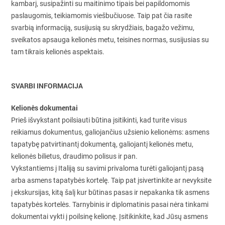
kambarį, susipažinti su maitinimo tipais bei papildomomis
paslaugomis, teikiamomis viešbučiuose. Taip pat čia rasite
svarbią informaciją, susijusią su skrydžiais, bagažo vežimu,
sveikatos apsauga kelionės metu, teisines normas, susijusias su
tam tikrais kelionės aspektais.
SVARBI INFORMACIJA
Kelionės dokumentai
Prieš išvykstant poilsiauti būtina įsitikinti, kad turite visus
reikiamus dokumentus, galiojančius užsienio kelionėms: asmens
tapatybę patvirtinantį dokumentą, galiojantį kelionės metu,
kelionės bilietus, draudimo polisus ir pan.
Vykstantiems į Italiją su savimi privaloma turėti galiojantį pasą
arba asmens tapatybės kortelę. Taip pat įsivertinkite ar nevyksite
į ekskursijas, kitą šalį kur būtinas pasas ir nepakanka tik asmens
tapatybės kortelės. Tarnybinis ir diplomatinis pasai nėra tinkami
dokumentai vykti į poilsinę kelionę. Įsitikinkite, kad Jūsų asmens