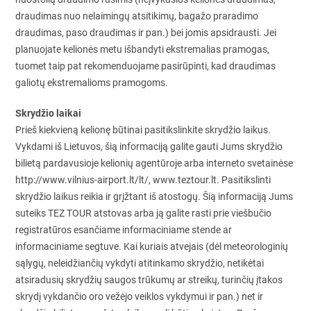
draudimas nuo nelaimingų atsitikimų, bagažo praradimo
draudimas, paso draudimas ir pan.) bei jomis apsidrausti. Jei
planuojate kelionės metu išbandyti ekstremalias pramogas,
tuomet taip pat rekomenduojame pasirūpinti, kad draudimas
galiotų ekstremalioms pramogoms.
Skrydžio laikai
Prieš kiekvieną kelionę būtinai pasitikslinkite skrydžio laikus.
Vykdami iš Lietuvos, šią informaciją galite gauti Jums skrydžio
bilietą pardavusioje kelionių agentūroje arba interneto svetainėse
http://www.vilnius-airport.lt/lt/, www.teztour.lt. Pasitikslinti
skrydžio laikus reikia ir grįžtant iš atostogų. Šią informaciją Jums
suteiks TEZ TOUR atstovas arba ją galite rasti prie viešbučio
registratūros esančiame informaciniame stende ar
informaciniame segtuve. Kai kuriais atvejais (dėl meteorologinių
sąlygų, neleidžiančių vykdyti atitinkamo skrydžio, netikėtai
atsiradusių skrydžių saugos trūkumų ar streikų, turinčių įtakos
skrydį vykdančio oro vežėjo veiklos vykdymui ir pan.) net ir