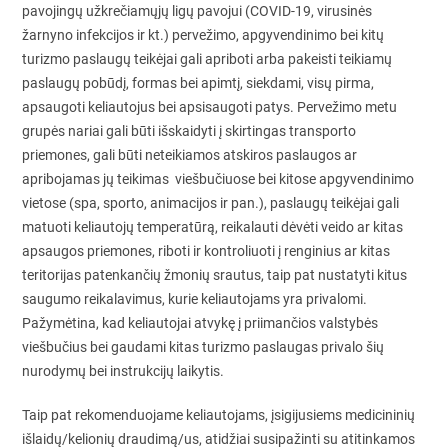
pavojingų užkrečiamųjų ligų pavojui (COVID-19, virusinės
žarnyno infekcijos ir kt.) pervežimo, apgyvendinimo bei kitų
turizmo paslaugų teikėjai gali apriboti arba pakeisti teikiamų
paslaugų pobūdį, formas bei apimtį, siekdami, visų pirma,
apsaugoti keliautojus bei apsisaugoti patys. Pervežimo metu
grupės nariai gali būti išskaidyti į skirtingas transporto
priemones, gali būti neteikiamos atskiros paslaugos ar
apribojamas jų teikimas viešbučiuose bei kitose apgyvendinimo
vietose (spa, sporto, animacijos ir pan.), paslaugų teikėjai gali
matuoti keliautojų temperatūrą, reikalauti dėvėti veido ar kitas
apsaugos priemones, riboti ir kontroliuoti į renginius ar kitas
teritorijas patenkančių žmonių srautus, taip pat nustatyti kitus
saugumo reikalavimus, kurie keliautojams yra privalomi.
Pažymėtina, kad keliautojai atvykę į priimančios valstybės
viešbučius bei gaudami kitas turizmo paslaugas privalo šių
nurodymų bei instrukcijų laikytis.
Taip pat rekomenduojame keliautojams, įsigijusiems medicininių
išlaidų/kelionių draudimą/us, atidžiai susipažinti su atitinkamos