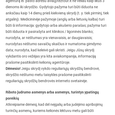
agentūrą el. pašto adresu avia@teztour.lt ne vėliau kaip likus 3
dienoms iki skrydžio. Gydytojo pažyma turi būti išduota ne
anksčiau kaip 14 dienų prieš kiekvieną skrydį (t. y. tiek pirminį, tiek
atgalinį). Medicininėje pažymoje (anglų arba lietuvių kalba) turi
būti ši informacija: gydytojo arba akušerio parašas; pažyma turi
būti išduota ir pasirašyta ant klinikos / ligoninės blanko;
nurodyta, ar nėštumas yra vienavaisis, ar daugiavaisis;
nurodytas nėštumo savaičių skaičius ir numatoma gimdymo
data; nurodyta, kad keleivė gali skristi. Jeigu Jūsų skrydį
vykdantis oro vežėjas yra kita aviakompanija, informaciją
prašome pasitikslinti kelionių agentūroje.
Dėmesio!
Jeigu skrydį vykdo reguliariųjų skrydžių bendrovė,
skrydžio nėštumo metu taisykles prašome pasitikslinti
reguliariųjų skrydžių bendrovės interneto svetainėje.
Riboto judrumo asmenys arba asmenys, turintys ypatingų
poreikių
Atkreipiame dėmesį, kad dėl neįgalių arba judėjimo apribojimų
turinčių asmenų, kuriems kelionės lėktuvu metu gali būti