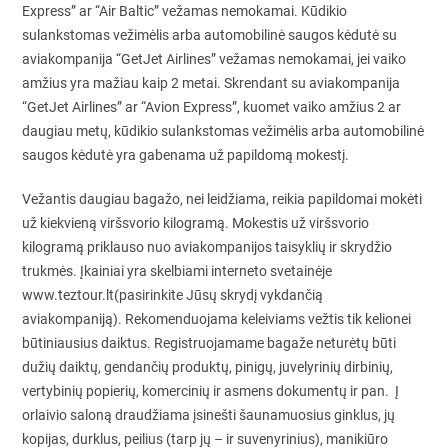
Express” ar “Air Baltic” vežamas nemokamai. Kūdikio
sulankstomas vežimėlis arba automobilinė saugos kėdutė su
aviakompanija “GetJet Airlines” vežamas nemokamai, jei vaiko
amžius yra mažiau kaip 2 metai. Skrendant su aviakompanija
“GetJet Airlines” ar “Avion Express”, kuomet vaiko amžius 2 ar
daugiau metų, kūdikio sulankstomas vežimėlis arba automobilinė
saugos kėdutė yra gabenama už papildomą mokestį.
Vežantis daugiau bagažo, nei leidžiama, reikia papildomai mokėti
už kiekvieną viršsvorio kilogramą. Mokestis už viršsvorio
kilogramą priklauso nuo aviakompanijos taisyklių ir skrydžio
trukmės. Įkainiai yra skelbiami interneto svetainėje
www.teztour.lt(pasirinkite Jūsų skrydį vykdančią
aviakompaniją). Rekomenduojama keleiviams vežtis tik kelionei
būtiniausius daiktus. Registruojamame bagaže neturėtų būti
dužių daiktų, gendančių produktų, pinigų, juvelyrinių dirbinių,
vertybinių popierių, komercinių ir asmens dokumentų ir pan. Į
orlaivio saloną draudžiama įsinešti šaunamuosius ginklus, jų
kopijas, durklus, peilius (tarp jų – ir suvenyrinius), manikiūro