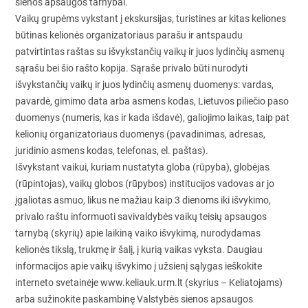
sienos apsaugos tarnybai.
Vaikų grupėms vykstant į ekskursijas, turistines ar kitas keliones
būtinas kelionės organizatoriaus parašu ir antspaudu
patvirtintas raštas su išvykstančių vaikų ir juos lydinčių asmenų
sąrašu bei šio rašto kopija. Sąraše privalo būti nurodyti
išvykstančių vaikų ir juos lydinčių asmenų duomenys: vardas,
pavardė, gimimo data arba asmens kodas, Lietuvos piliečio paso
duomenys (numeris, kas ir kada išdavė), galiojimo laikas, taip pat
kelionių organizatoriaus duomenys (pavadinimas, adresas,
juridinio asmens kodas, telefonas, el. paštas).
Išvykstant vaikui, kuriam nustatyta globa (rūpyba), globėjas
(rūpintojas), vaikų globos (rūpybos) institucijos vadovas ar jo
įgaliotas asmuo, likus ne mažiau kaip 3 dienoms iki išvykimo,
privalo raštu informuoti savivaldybės vaikų teisių apsaugos
tarnybą (skyrių) apie laikiną vaiko išvykimą, nurodydamas
kelionės tikslą, trukmę ir šalį, į kurią vaikas vyksta. Daugiau
informacijos apie vaikų išvykimo į užsienį sąlygas ieškokite
interneto svetainėje www.keliauk.urm.lt (skyrius – Keliatojams)
arba sužinokite paskambinę Valstybės sienos apsaugos