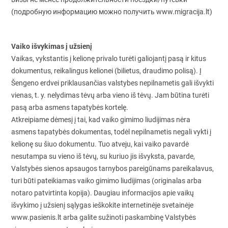
(подробную информацию можно получить www.migracija.lt)
Vaiko išvykimas į užsienį
Vaikas, vykstantis į kelionę privalo turėti galiojantį pasą ir kitus
dokumentus, reikalingus kelionei (bilietus, draudimo polisą). Į
Šengeno erdvei priklausančias valstybes nepilnametis gali išvykti
vienas, t. y. nelydimas tėvų arba vieno iš tėvų. Jam būtina turėti
pasą arba asmens tapatybės kortelę.
Atkreipiame dėmesį į tai, kad vaiko gimimo liudijimas nėra
asmens tapatybės dokumentas, todėl nepilnametis negali vykti į
kelionę su šiuo dokumentu. Tuo atveju, kai vaiko pavardė
nesutampa su vieno iš tėvų, su kuriuo jis išvyksta, pavarde,
Valstybės sienos apsaugos tarnybos pareigūnams pareikalavus,
turi būti pateikiamas vaiko gimimo liudijimas (originalas arba
notaro patvirtinta kopija). Daugiau informacijos apie vaikų
išvykimo į užsienį sąlygas ieškokite internetinėje svetainėje
www.pasienis.lt arba galite sužinoti paskambinę Valstybės