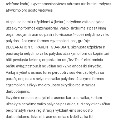
telefono kodu). Gyvenamosios vietos adresas turi būti nurodytas
atvykimo oro uosto vietovėje;
Atspausdinami ir užpildomi 4 (keturi) nelydimo vaiko palydos
užsakymo formos egzemplioriai. Vaiko išlydėjimą ir pasitikimą
organizuojantis asmuo pasirašo visuose 4-iuose nelydimo vaiko
palydos užsakymo formos egzemplioriuose, grafoje
DECLARATION OF PARENT GUARDIAN. Skenuota užpildyta ir
pasirašyta nelydimo vaiko palydos užsakymo formos kopija turi
būti persiųsta kelionių organizatorius „Tez Tour“ elektroniniu
paštu avia@teztour.lt ne vėliau nei 72 valandos iki skrydžio.
Vaiką išlydintis asmuo turės perduoti visus 4-is užpildytus su
parašų originalais nelydimo vaiko palydos užsakymo formos
egzempliorius išvykimo oro uosto skrydžio registracijos
darbuotojams.
Išvykimo oro uoste palydintis asmuo kartu su vaiku, kuriam
užsakyta nelydimo vaiko palydos paslauga, turi atvykti anksčiau
bei pristatyti vaiką registraciją vykdantiems oro uosto
darbuotojams. Išlydintis asmuo privalo lydėti vaiką iki