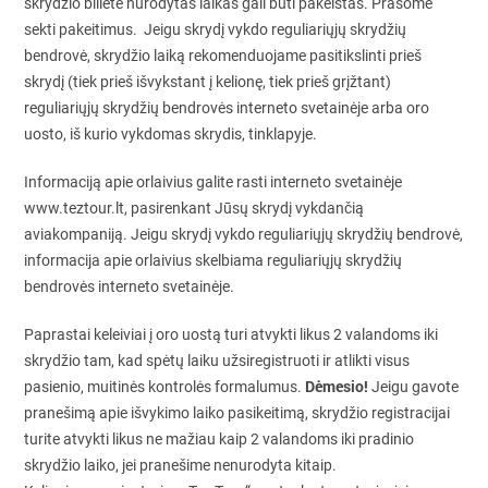
skrydžio biliete nurodytas laikas gali būti pakeistas. Prašome
sekti pakeitimus. Jeigu skrydį vykdo reguliariųjų skrydžių
bendrovė, skrydžio laiką rekomenduojame pasitikslinti prieš
skrydį (tiek prieš išvykstant į kelionę, tiek prieš grįžtant)
reguliariųjų skrydžių bendrovės interneto svetainėje arba oro
uosto, iš kurio vykdomas skrydis, tinklapyje.
Informaciją apie orlaivius galite rasti interneto svetainėje
www.teztour.lt, pasirenkant Jūsų skrydį vykdančią
aviakompaniją. Jeigu skrydį vykdo reguliariųjų skrydžių bendrovė,
informacija apie orlaivius skelbiama reguliariųjų skrydžių
bendrovės interneto svetainėje.
Paprastai keleiviai į oro uostą turi atvykti likus 2 valandoms iki
skrydžio tam, kad spėtų laiku užsiregistruoti ir atlikti visus
Dėmesio!
pasienio, muitinės kontrolės formalumus.
Jeigu gavote
pranešimą apie išvykimo laiko pasikeitimą, skrydžio registracijai
turite atvykti likus ne mažiau kaip 2 valandoms iki pradinio
skrydžio laiko, jei pranešime nenurodyta kitaip.