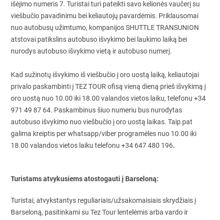
išėjimo numeris 7. Turistai turi pateikti savo kelionės vaučerį su
viešbučio pavadinimu bei keliautojų pavardėmis. Priklausomai
nuo autobusų užimtumo, kompanijos SHUTTLE TRANSUNION
atstovai patikslins autobuso išvykimo bei laukimo laiką bei
nurodys autobuso išvykimo vietą ir autobuso numerį.
Kad sužinotų išvykimo iš viešbučio į oro uostą laiką, keliautojai
privalo paskambinti į TEZ TOUR ofisą vieną dieną prieš išvykimą į
oro uostą nuo 10.00 iki 18.00 valandos vietos laiku, telefonu +34
971 49 87 64. Paskambinus šiuo numeriu bus nurodytas
autobuso išvykimo nuo viešbučio į oro uostą laikas. Taip pat
galima kreiptis per whatsapp/viber programėles nuo 10.00 iki
.
18.00 valandos vietos laiku telefonu +34 647 480 196
Turistams atvykusiems atostogauti į Barseloną:
Turistai, atvykstantys reguliariais/užsakomaisiais skrydžiais į
Barseloną, pasitinkami su Tez Tour lentelėmis arba vardo ir