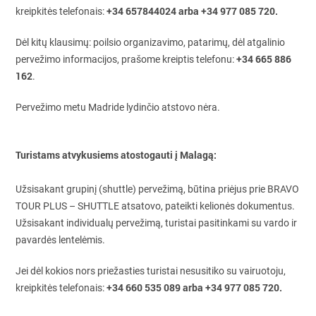
+34 657844024 arba +34 977 085 720.
kreipkitės telefonais:
Dėl kitų klausimų: poilsio organizavimo, patarimų, dėl atgalinio
+34 665 886
pervežimo informacijos, prašome kreiptis telefonu:
162
.
Pervežimo metu Madride lydinčio atstovo nėra.
Turistams atvykusiems atostogauti į Malagą:
Užsisakant grupinį (shuttle) pervežimą, būtina priėjus prie BRAVO
TOUR PLUS – SHUTTLE atsatovo, pateikti kelionės dokumentus.
Užsisakant individualų pervežimą, turistai pasitinkami su vardo ir
pavardės lentelėmis.
Jei dėl kokios nors priežasties turistai nesusitiko su vairuotoju,
+34 660 535 089 arba +34 977 085 720.
kreipkitės telefonais: