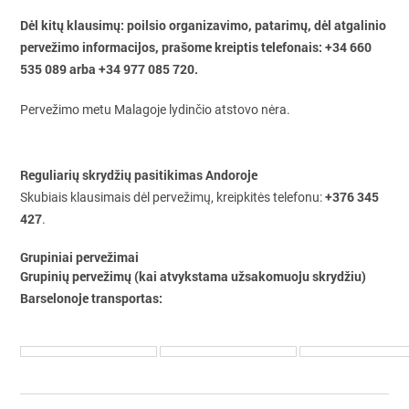
Dėl kitų klausimų: poilsio organizavimo, patarimų, dėl atgalinio
pervežimo informacijos, prašome kreiptis telefonais: +34 660
535 089 arba +34 977 085 720.
Pervežimo metu Malagoje lydinčio atstovo nėra.
Reguliarių skrydžių pasitikimas Andoroje
+376 345
Skubiais klausimais dėl pervežimų, kreipkitės telefonu:
427
.
Grupiniai pervežimai
Grupinių pervežimų (kai atvykstama užsakomuoju skrydžiu)
Barselonoje transportas: