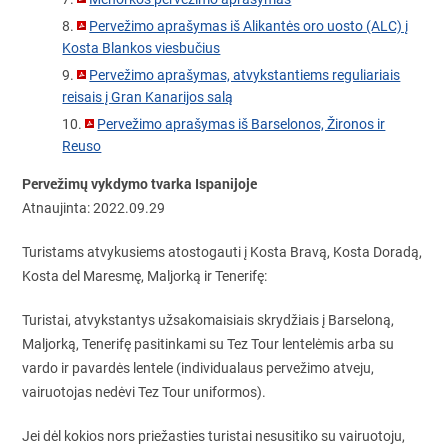
Pervežimo aprašymas iš Alikantės oro uosto (ALC) į
Kosta Blankos viesbučius
Pervežimo aprašymas, atvykstantiems reguliariais
reisais į Gran Kanarijos salą
Pervežimo aprašymas iš Barselonos, Žironos ir
Reuso
Pervežimų vykdymo tvarka Ispanijoje
Atnaujinta: 2022.09.29
Turistams atvykusiems atostogauti į Kosta Bravą, Kosta Doradą,
Kosta del Maresmę, Maljorką ir Tenerifę:
Turistai, atvykstantys užsakomaisiais skrydžiais į Barseloną,
Maljorką, Tenerifę pasitinkami su Tez Tour lentelėmis arba su
vardo ir pavardės lentele (individualaus pervežimo atveju,
vairuotojas nedėvi Tez Tour uniformos).
Jei dėl kokios nors priežasties turistai nesusitiko su vairuotoju,