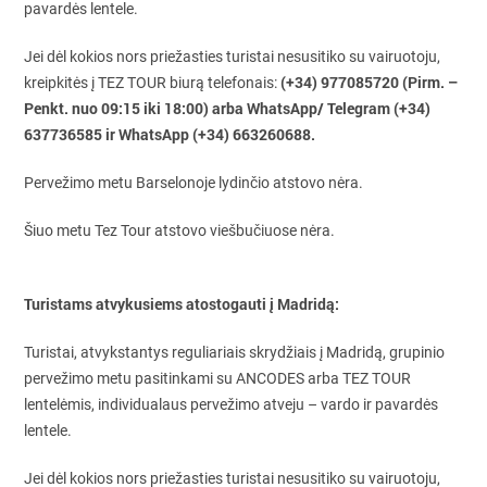
pavardės lentele.
Jei dėl kokios nors priežasties turistai nesusitiko su vairuotoju,
(+34) 977085720 (Pirm. –
kreipkitės į TEZ TOUR biurą telefonais:
Penkt. nuo 09:15 iki 18:00) arba WhatsApp/ Telegram (+34)
637736585 ir WhatsApp (+34) 663260688.
Pervežimo metu Barselonoje lydinčio atstovo nėra.
Šiuo metu Tez Tour atstovo viešbučiuose nėra.
Turistams atvykusiems atostogauti į Madridą:
Turistai, atvykstantys reguliariais skrydžiais į Madridą, grupinio
pervežimo metu pasitinkami su ANCODES arba TEZ TOUR
lentelėmis, individualaus pervežimo atveju – vardo ir pavardės
lentele.
Jei dėl kokios nors priežasties turistai nesusitiko su vairuotoju,