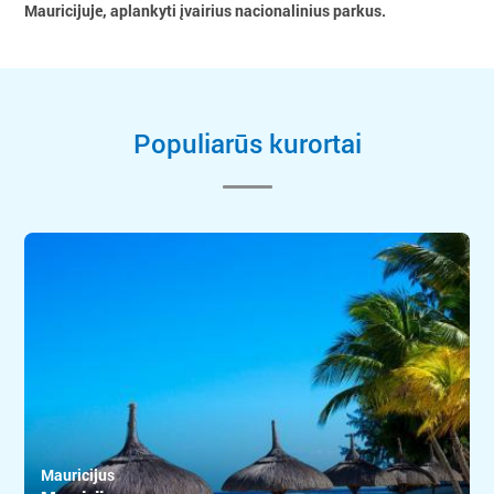
Mauricijuje, aplankyti įvairius nacionalinius parkus.
Populiarūs kurortai
Mauricijus