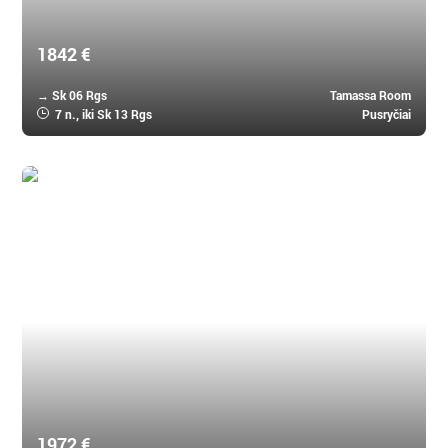
1842 €
→ Sk 06 Rgs
Tamassa Room
7 n.
, iki Sk 13 Rgs
Pusryčiai
Mauricijus, Mauricijus
Veranda Pointe Aux Biches Hotel Mauritius 4 *
1972 €