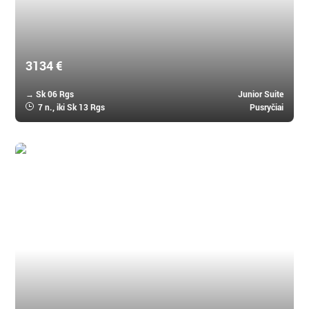
3134 €
→ Sk 06 Rgs
Junior Suite
7 n.
, iki Sk 13 Rgs
Pusryčiai
Mauricijus, Mauricijus
Royal Palm Beachcomber Luxury 5 *