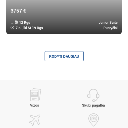
3757 €
→ Št 12 Rgs
Junior Suite
7 n.
, iki Št 19 Rgs
Pusryčiai
RODYTI DAUGIAU
Vizos
Skubi pagalba