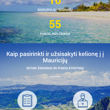
EKSKURSIJŲ PROGRAMŲ
55
PUIKŪS PAPLŪDIMIAI
Kaip pasirinkti ir užsisakyti kelionę į į
Mauricijų
KETURI ŽINGSNIAI IKI PUIKIŲ ATOSTOGŲ