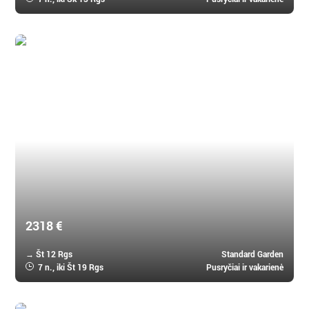
Mauricijus, Mauricijus
Canonnier Beachcomber Golf Resort & Spa 4 *
2318 €
→ Št 12 Rgs
Standard Garden
7 n.
, iki Št 19 Rgs
Pusryčiai ir vakarienė