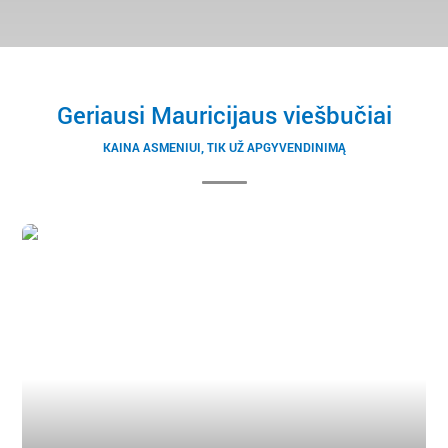
Geriausi Mauricijaus viešbučiai
KAINA ASMENIUI, TIK UŽ APGYVENDINIMĄ
Mauricijus, Mauricijus
Tamassa Bel Ombre 4* Superior