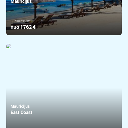
Mauricijus
BE SKRYDŽIO
nuo
1762 €
Mauricijus
East Coast