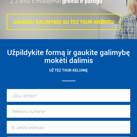
2, 3 arba 6 mokėjimai
greitai ir patogu
DAUGIAU GALIMYBIŲ SU TEZ TOUR KREDITU
Užpildykite formą ir gaukite galimybę
mokėti dalimis
UŽ TEZ TOUR KELIONĘ