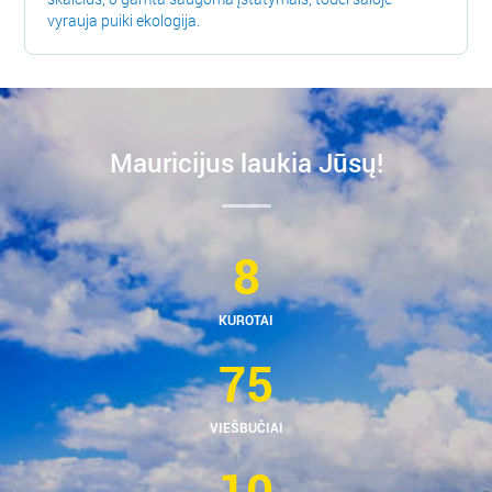
vyrauja puiki ekologija.
Mauricijus laukia Jūsų!
8
KUROTAI
75
VIEŠBUČIAI
10