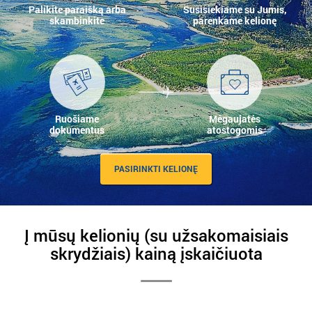
Palikite paraišką arba
Susisiekiame su Jumis,
skambinkite
parenkame kelionę
Ruošiame
Mėgaujatės
dokumentus
atostogomis
PASIRINKTI KELIONĘ
Į mūsų kelionių (su užsakomaisiais
skrydžiais) kainą įskaičiuota