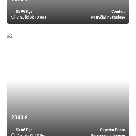
→ Sk 06 Rgs
Comfort
7 n.
, iki Sk 13 Rgs
Pusryčiai ir vakarienė
Mauricijus, Mauricijus
Solana Beach 4 *
2003 €
→ Sk 06 Rgs
Superior Room
7 n.
, iki Sk 13 Rgs
Pusryčiai ir vakarienė