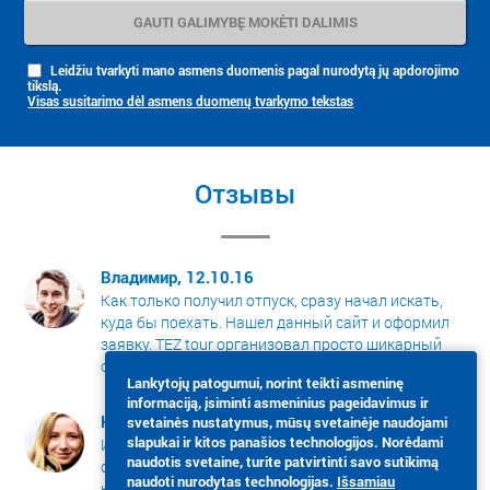
Leidžiu tvarkyti mano asmens duomenis pagal nurodytą jų apdorojimo
tikslą.
Visas susitarimo dėl asmens duomenų tvarkymo tekstas
Отзывы
Владимир, 12.10.16
Как только получил отпуск, сразу начал искать,
куда бы поехать. Нашел данный сайт и оформил
заявку. TEZ tour организовал просто шикарный
отдых в Египте, советую теперь всем знакомым!
Lankytojų patogumui, norint teikti asmeninę
informaciją, įsiminti asmeninius pageidavimus ir
Наталья, 14.11.16
svetainės nustatymus, mūsų svetainėje naudojami
slapukai ir kitos panašios technologijos. Norėdami
Искала хорошее место для летнего отдыха,
naudotis svetaine, turite patvirtinti savo sutikimą
обратилась в данную компанию. Подобрали тур,
naudoti nurodytas technologijas.
Išsamiau
который соотвествовал моим требованиям.