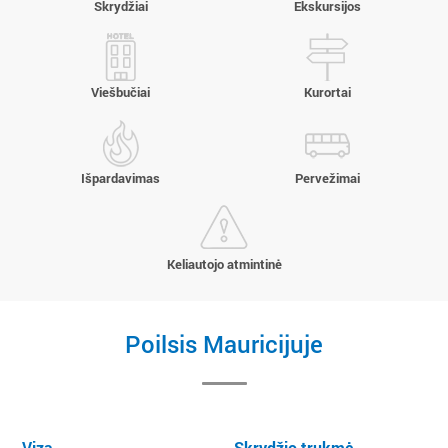
Skrydžiai
Ekskursijos
Viešbučiai
Kurortai
Išpardavimas
Pervežimai
Keliautojo atmintinė
Poilsis Mauricijuje
Viza
Skrydžio trukmė