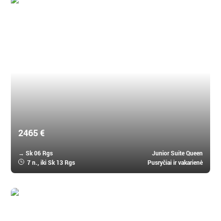
Mauricijus, Mauricijus
The Westin Turtle Bay Resort & Spa Mauritius 5 *
2465 €
→ Sk 06 Rgs
Junior Suite Queen
7 n.
, iki Sk 13 Rgs
Pusryčiai ir vakarienė