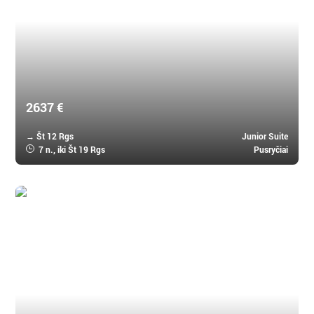
Paradis Beachcomber Golf Resort & Spa 5 *
2637 €
→ Št 12 Rgs
Junior Suite
7 n.
, iki Št 19 Rgs
Pusryčiai
Mauricijus, Mauricijus
Lux* Grand Baie Resort & Residencies 5 *