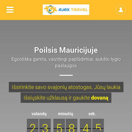
Poilsis Mauricijuje
Egzotiška gamta, vaizdingi paplūdimiai, aukšto lygio
paslaugos
Išsirinkite savo svajonių atostogas. Jūsų laukia
Išsiųskite užklausą ir gaukite
dovaną
valandų
minučių
sek.
2
3
5
8
4
3
4