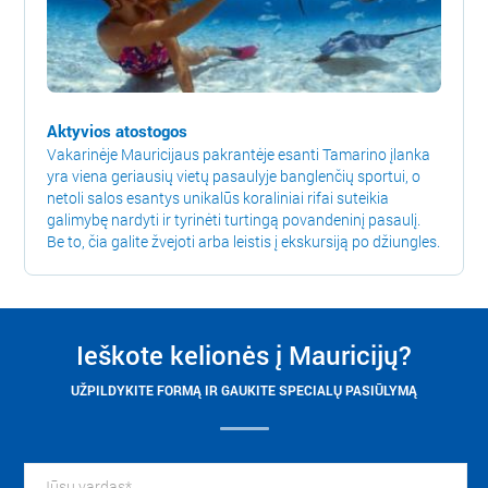
Aktyvios atostogos
Vakarinėje Mauricijaus pakrantėje esanti Tamarino įlanka
yra viena geriausių vietų pasaulyje banglenčių sportui, o
netoli salos esantys unikalūs koraliniai rifai suteikia
galimybę nardyti ir tyrinėti turtingą povandeninį pasaulį.
Be to, čia galite žvejoti arba leistis į ekskursiją po džiungles.
Ieškote kelionės į Mauricijų?
UŽPILDYKITE FORMĄ IR GAUKITE SPECIALŲ PASIŪLYMĄ