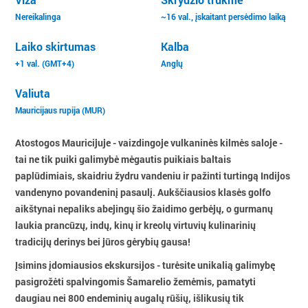
Nereikalinga
~16 val., įskaitant persėdimo laiką
Laiko skirtumas
Kalba
+1 val. (GMT+4)
Anglų
Valiuta
Mauricijaus rupija (MUR)
Atostogos Mauricijuje - vaizdingoje vulkaninės kilmės saloje -
tai ne tik puiki galimybė mėgautis puikiais baltais
paplūdimiais, skaidriu žydru vandeniu ir pažinti turtingą Indijos
vandenyno povandeninį pasaulį. Aukščiausios klasės golfo
aikštynai nepaliks abejingų šio žaidimo gerbėjų, o gurmanų
laukia prancūzų, indų, kinų ir kreolų virtuvių kulinarinių
tradicijų derinys bei jūros gėrybių gausa!
Įsimins įdomiausios ekskursijos - turėsite unikalią galimybę
pasigrožėti spalvingomis Šamarelio žemėmis, pamatyti
daugiau nei 800 endeminių augalų rūšių, išlikusių tik