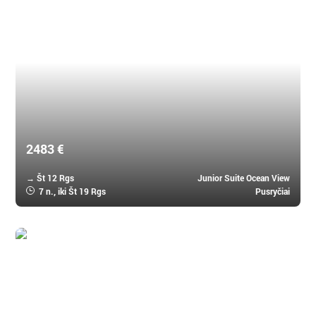
Mauricijus, Mauricijus
Shanti Maurice 5 *
2483 €
→ Št 12 Rgs
Junior Suite Ocean View
7 n.
, iki Št 19 Rgs
Pusryčiai
Mauricijus, Mauricijus