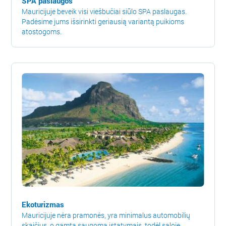
SPA paslaugos
Mauricijuje beveik visi viešbučiai siūlo SPA paslaugas.
Padėsime jums išsirinkti geriausią variantą puikioms
atostogoms.
Ekoturizmas
Mauricijuje nėra pramonės, yra minimalus automobilių
skaičius, o gamta saugoma įstatymais, todėl saloje