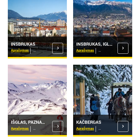
INSBRUKAS
INSBRUKAS, IGLSAS IR APYLINKĖS
Aprašymas
Viešbučiai
Aprašymas
Viešbučiai
IŠGLAS, PAZNAUNTALIS
KAČBERGAS
Aprašymas
Viešbučiai
Aprašymas
Viešbučiai