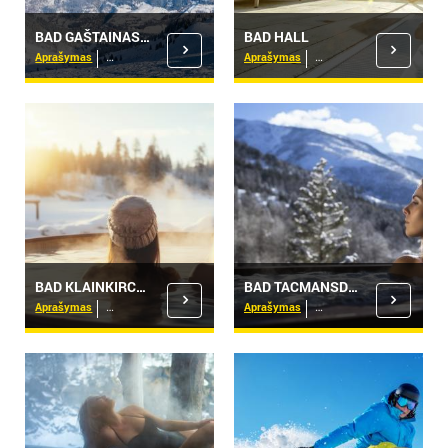
BAD GAŠTAINAS, BAD HOFGAŠTAINAS
BAD HALL
Aprašymas
Viešbučiai
Aprašymas
Viešbučiai
BAD KLAINKIRCHAIMAS - KARINTIJA
BAD TACMANSDORFAS
Aprašymas
Viešbučiai
Aprašymas
Viešbučiai