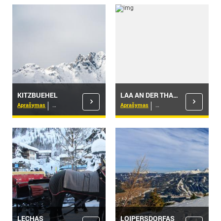
KITZBUEHEL
LAA AN DER THAYA
Aprašymas
Viešbučiai
Aprašymas
Viešbučiai
LECHAS
LOIPERSDORFAS