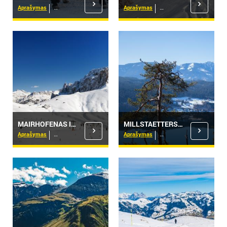
Aprašymas
Viešbučiai
Aprašymas
Viešbučiai
MAIRHOFENAS IR CILERTALIS
MILLSTAETTERSEE
Aprašymas
Viešbučiai
Aprašymas
Viešbučiai