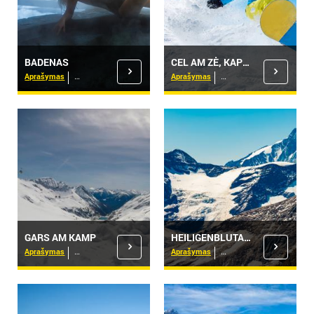
BADENAS
CEL AM ZĖ, KAPRUNAS
Aprašymas
Viešbučiai
Aprašymas
Viešbučiai
GARS AM KAMP
HEILIGENBLUTAS - KARINTIJA
Aprašymas
Viešbučiai
Aprašymas
Viešbučiai