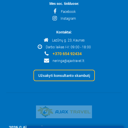
Mes soc. tinkluose:
Facebook
Instagram
Kontaktai:
Lazūnų g. 23, Kaunas
Darbo laikas I-V: 09:00 - 18:00
+370 654 92434
neringa@ajaxtravel.lt
Užsakyti konsultanto skambutį
2026 © Ajax Travel, UAB
- Svetainės tekstų ir nuotraukų naudojimas