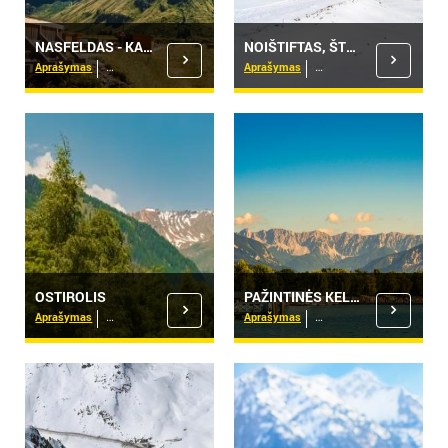
NASFELDAS - KARINTIJA
NOIŠTIFTAS, ŠTUBAITALIS
Aprašymas
Viešbučiai
Aprašymas
Viešbučiai
OSTIROLIS
PAŽINTINĖS KELIONĖS - KLAGENFURTAS
Aprašymas
Viešbučiai
Aprašymas
Viešbučiai