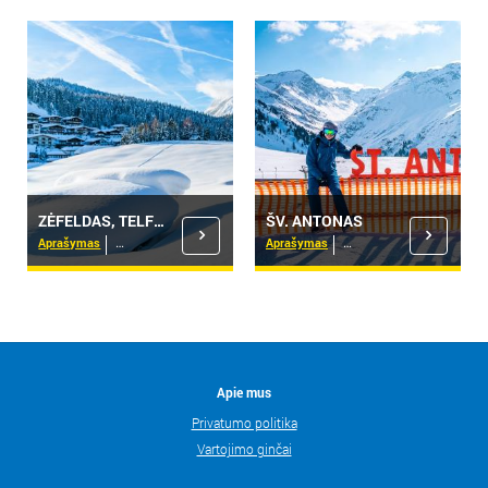
ZĖFELDAS, TELFSAS
ŠV. ANTONAS
Aprašymas
Viešbučiai
Aprašymas
Viešbučiai
Apie mus
Privatumo politika
Vartojimo ginčai