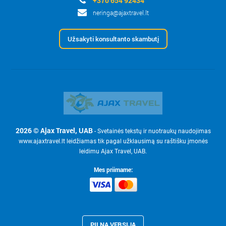
+370 654 92434
neringa@ajaxtravel.lt
Užsakyti konsultanto skambutį
2026 © Ajax Travel, UAB
- Svetainės tekstų ir nuotraukų naudojimas
www.ajaxtravel.lt leidžiamas tik pagal užklausimą su raštišku įmonės
leidimu Ajax Travel, UAB.
Mes priimame:
PILNA VERSIJA